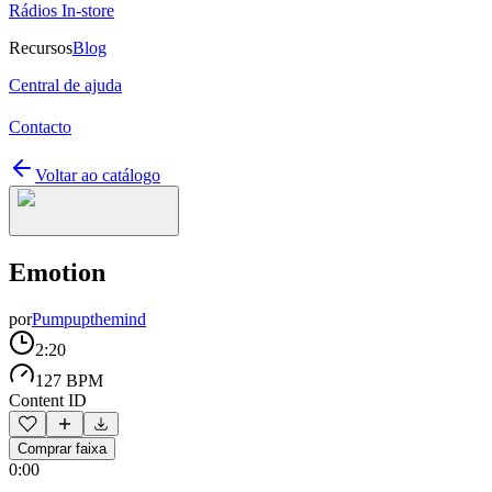
Rádios In-store
Recursos
Blog
Central de ajuda
Contacto
Voltar ao catálogo
Emotion
por
Pumpupthemind
2:20
127 BPM
Content ID
Comprar faixa
0:00