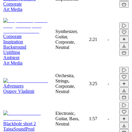
Corporate
Art Media
Synthesizer,
Corporate
Guitar,
2:21
-
Inspiration
Corporate,
Background
Neutral
Uplifting
Ambient
Art Media
Orchestra,
Strings,
3:25
-
Advenures
Corporate,
Osipov Vladimir
Neutral
Electronic,
Guitar, Bass,
1:57
-
Blackhole short 2
Neutral
TaigaSoundProd