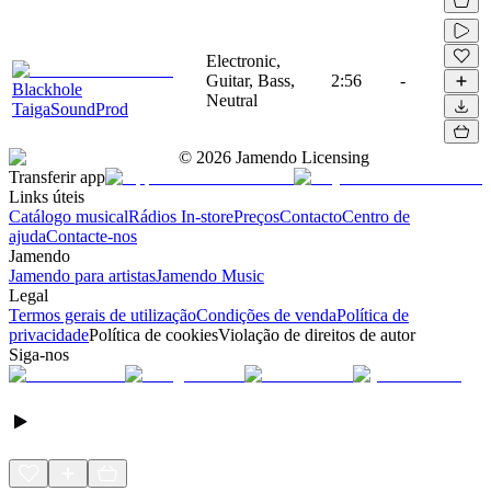
Electronic,
Guitar, Bass,
2:56
-
Blackhole
Neutral
TaigaSoundProd
©
2026
Jamendo Licensing
Transferir app
Links úteis
Catálogo musical
Rádios In-store
Preços
Contacto
Centro de
ajuda
Contacte-nos
Jamendo
Jamendo para artistas
Jamendo Music
Legal
Termos gerais de utilização
Condições de venda
Política de
privacidade
Política de cookies
Violação de direitos de autor
Siga-nos