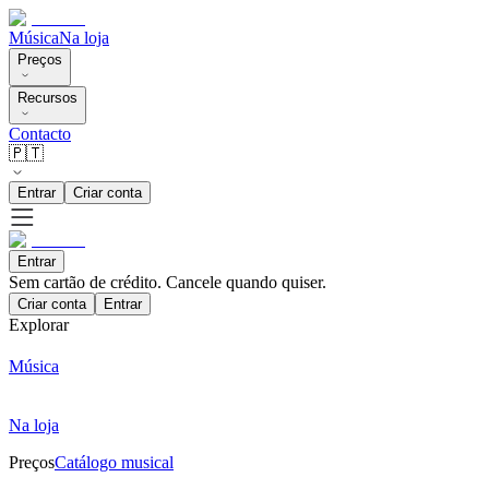
Música
Na loja
Preços
Recursos
Contacto
🇵🇹
Entrar
Criar conta
Entrar
Sem cartão de crédito. Cancele quando quiser.
Criar conta
Entrar
Explorar
Música
Na loja
Preços
Catálogo musical