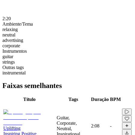
2:20
Ambiente/Tema
relaxing
neutral
advertising
corporate
Instrumentos
guitar
strings
Outras tags
instrumental
Faixas semelhantes
Título
Tags
Duração
BPM
Guitar,
Corporate,
2:08
-
Uplifting
Neutral,
Inspiring Positive
Inspirational