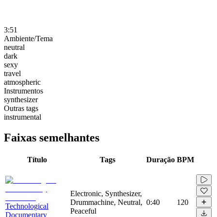
3:51
Ambiente/Tema
neutral
dark
sexy
travel
atmospheric
Instrumentos
synthesizer
Outras tags
instrumental
Faixas semelhantes
Título
Tags
Duração
BPM
Electronic, Synthesizer,
Drummachine, Neutral,
0:40
120
Technological
Peaceful
Documentary