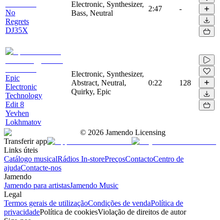
Electronic, Synthesizer,
2:47
-
No
Bass, Neutral
Regrets
DJ35X
Electronic, Synthesizer,
Epic
Abstract, Neutral,
0:22
128
Electronic
Quirky, Epic
Technology
Edit 8
Yevhen
Lokhmatov
©
2026
Jamendo Licensing
Transferir app
Links úteis
Catálogo musical
Rádios In-store
Preços
Contacto
Centro de
ajuda
Contacte-nos
Jamendo
Jamendo para artistas
Jamendo Music
Legal
Termos gerais de utilização
Condições de venda
Política de
privacidade
Política de cookies
Violação de direitos de autor