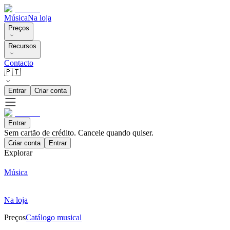
Música
Na loja
Preços
Recursos
Contacto
🇵🇹
Entrar
Criar conta
Entrar
Sem cartão de crédito. Cancele quando quiser.
Criar conta
Entrar
Explorar
Música
Na loja
Preços
Catálogo musical