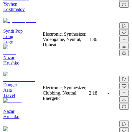
Yevhen
Lokhmatov
Synth Pop
Electronic, Synthesizer,
Long
Videogame, Neutral,
1:36
-
Logo
Upbeat
Nazar
Hrushko
Danger
Electronic, Synthesizer,
Asia
Clubbing, Neutral,
2:18
-
Travel
Energetic
Nazar
Hrushko