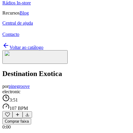
Rádios In-store
Recursos
Blog
Central de ajuda
Contacto
Voltar ao catálogo
Destination Exotica
por
pinegroove
electronic
3:51
107 BPM
Comprar faixa
0:00