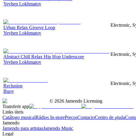
Yevhen Lokhmatov
Electronic, S
Urban Relax Groove Loop
Yevhen Lokhmatov
Electronic, S
Abstract Chill Relax Hip Hop Underscore
Yevhen Lokhmatov
Electronic, S
Reclusion
Buoy
©
2026
Jamendo Licensing
Transferir app
Links úteis
Catálogo musical
Rádios In-store
Preços
Contacto
Centro de ajuda
Conta
Jamendo
Jamendo para artistas
Jamendo Music
Legal