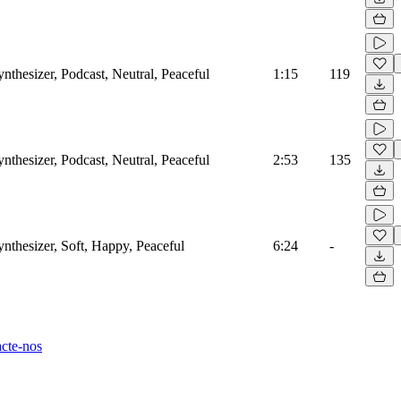
ynthesizer, Podcast, Neutral, Peaceful
1:15
119
ynthesizer, Podcast, Neutral, Peaceful
2:53
135
ynthesizer, Soft, Happy, Peaceful
6:24
-
cte-nos