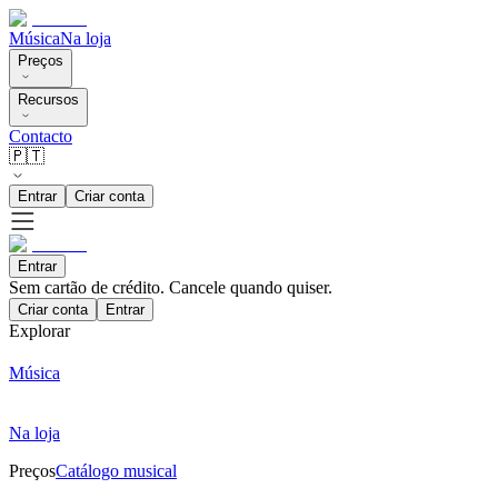
Música
Na loja
Preços
Recursos
Contacto
🇵🇹
Entrar
Criar conta
Entrar
Sem cartão de crédito. Cancele quando quiser.
Criar conta
Entrar
Explorar
Música
Na loja
Preços
Catálogo musical