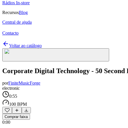
Rádios In-store
Recursos
Blog
Central de ajuda
Contacto
Voltar ao catálogo
Corporate Digital Technology - 50 Second 
por
FiniteMusicForge
electronic
0:55
100 BPM
Comprar faixa
0:00