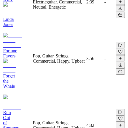
Electricguitar, Commercial,
2:39
-
Neutral, Energetic
Linda
Jones
Fortune
Favors
Pop, Guitar, Strings,
3:56
-
Commercial, Happy, Upbeat
Forget
the
Whale
Run
Out
of
Pop, Guitar, Strings,
4:32
-
Summer
Commercial, Happy, Upbeat