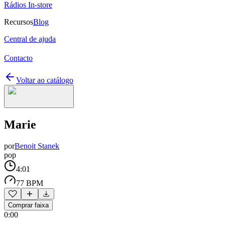
Rádios In-store
Recursos
Blog
Central de ajuda
Contacto
Voltar ao catálogo
Marie
por
Benoit Stanek
pop
4:01
77 BPM
Comprar faixa
0:00