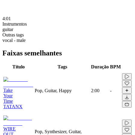
4:01
Instrumentos
guitar
Outras tags
vocal - male
Faixas semelhantes
Título
Tags
Duração
BPM
Take
Pop, Guitar, Happy
2:00
-
Your
Time
TATANX
WIRE
Pop, Synthesizer, Guitar,
OUT