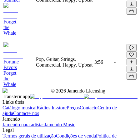
Forget
the
Whale
Pop, Guitar, Strings,
Fortune
3:56
-
Commercial, Happy, Upbeat
Favors
Forget
the
Whale
©
2026
Jamendo Licensing
Transferir app
Links úteis
Catálogo musical
Rádios In-store
Preços
Contacto
Centro de
ajuda
Contacte-nos
Jamendo
Jamendo para artistas
Jamendo Music
Legal
Termos gerais de utilização
Condições de venda
Política de