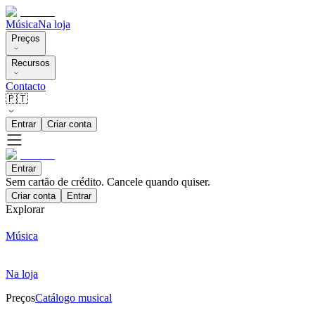
Música
Na loja
Preços
Recursos
Contacto
🇵🇹
Entrar
Criar conta
Entrar
Sem cartão de crédito. Cancele quando quiser.
Criar conta
Entrar
Explorar
Música
Na loja
Preços
Catálogo musical