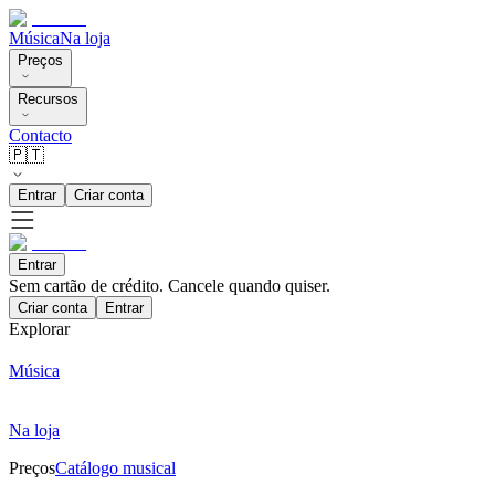
Música
Na loja
Preços
Recursos
Contacto
🇵🇹
Entrar
Criar conta
Entrar
Sem cartão de crédito. Cancele quando quiser.
Criar conta
Entrar
Explorar
Música
Na loja
Preços
Catálogo musical