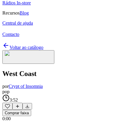
Rádios In-store
Recursos
Blog
Central de ajuda
Contacto
Voltar ao catálogo
West Coast
por
Crypt of Insomnia
pop
3:52
Comprar faixa
0:00