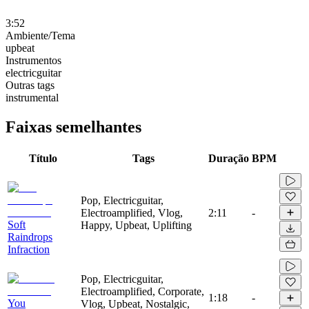
3:52
Ambiente/Tema
upbeat
Instrumentos
electricguitar
Outras tags
instrumental
Faixas semelhantes
Título
Tags
Duração
BPM
Pop, Electricguitar,
Electroamplified, Vlog,
2:11
-
Soft
Happy, Upbeat, Uplifting
Raindrops
Infraction
Pop, Electricguitar,
Electroamplified, Corporate,
1:18
-
You
Vlog, Upbeat, Nostalgic,