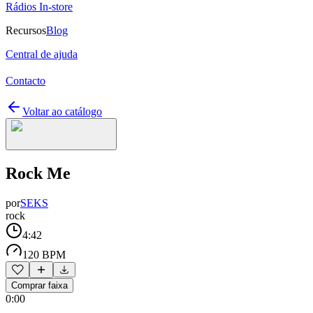
Rádios In-store
Recursos
Blog
Central de ajuda
Contacto
Voltar ao catálogo
Rock Me
por
SEKS
rock
4:42
120 BPM
Comprar faixa
0:00