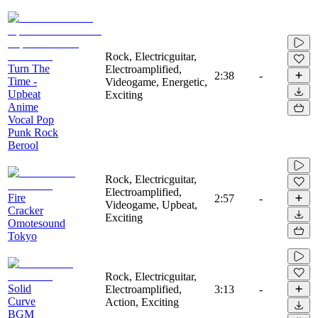
Rock, Electricguitar,
Turn The
Electroamplified,
2:38
-
Time -
Videogame, Energetic,
Upbeat
Exciting
Anime
Vocal Pop
Punk Rock
Berool
Rock, Electricguitar,
Electroamplified,
Fire
2:57
-
Videogame, Upbeat,
Cracker
Exciting
Omotesound
Tokyo
Rock, Electricguitar,
Solid
Electroamplified,
3:13
-
Curve
Action, Exciting
BGM