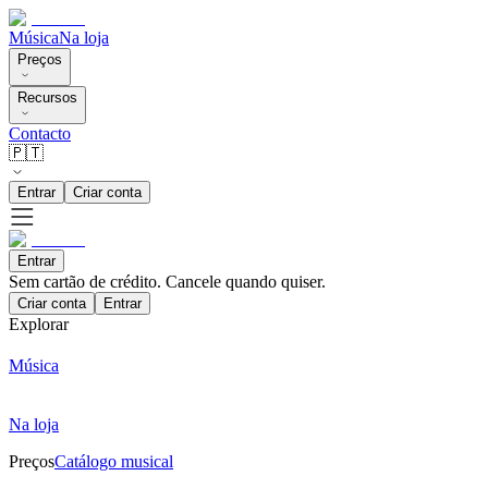
Música
Na loja
Preços
Recursos
Contacto
🇵🇹
Entrar
Criar conta
Entrar
Sem cartão de crédito. Cancele quando quiser.
Criar conta
Entrar
Explorar
Música
Na loja
Preços
Catálogo musical