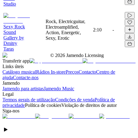
Studio
Rock, Electricguitar,
Sexy Rock
Electroamplified,
2:10
-
Sound
Action, Energetic,
Gallery by
Sexy, Erotic
Dmitry
Taras
©
2026
Jamendo Licensing
Transferir app
Links úteis
Catálogo musical
Rádios In-store
Preços
Contacto
Centro de
ajuda
Contacte-nos
Jamendo
Jamendo para artistas
Jamendo Music
Legal
Termos gerais de utilização
Condições de venda
Política de
privacidade
Política de cookies
Violação de direitos de autor
Siga-nos