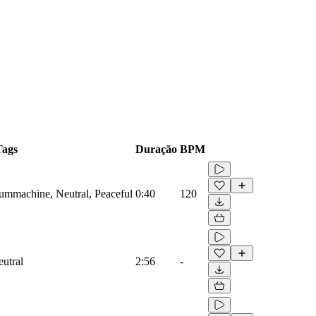
Tags
Duração
BPM
rummachine, Neutral, Peaceful
0:40
120
eutral
2:56
-