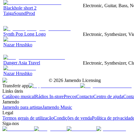
Electronic, Guitar, Bass, N
Blackhole short 2
TaigaSoundProd
Synth Pop Long Logo
Electronic, Synthesizer, V
Nazar Hrushko
Danger Asia Travel
Electronic, Synthesizer, Cl
Nazar Hrushko
©
2026
Jamendo Licensing
Transferir app
Links úteis
Catálogo musical
Rádios In-store
Preços
Contacto
Centro de ajuda
Conta
Jamendo
Jamendo para artistas
Jamendo Music
Legal
Termos gerais de utilização
Condições de venda
Política de privacidad
Siga-nos