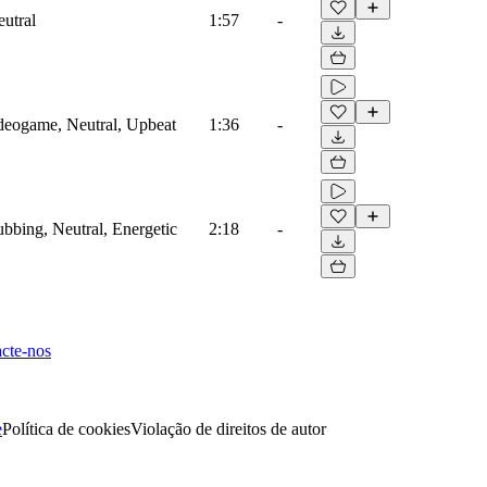
eutral
1:57
-
ideogame, Neutral, Upbeat
1:36
-
ubbing, Neutral, Energetic
2:18
-
cte-nos
e
Política de cookies
Violação de direitos de autor