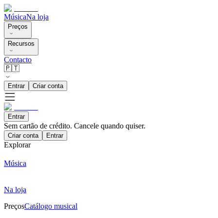
Música
Na loja
Preços
Recursos
Contacto
🇵🇹
Entrar
Criar conta
Entrar
Sem cartão de crédito. Cancele quando quiser.
Criar conta
Entrar
Explorar
Música
Na loja
Preços
Catálogo musical