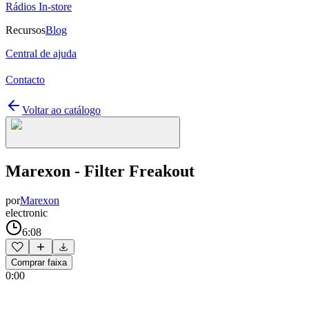
Rádios In-store
Recursos
Blog
Central de ajuda
Contacto
Voltar ao catálogo
Marexon - Filter Freakout
por
Marexon
electronic
6:08
Comprar faixa
0:00