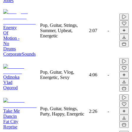
Jones
Pop, Guitar, Strings,
Energy
Summer, Upbeat,
2:07
-
Of
Energetic
Motion -
No
Drums
CorporateSounds
Pop, Guitar, Vlog,
4:06
-
Odinoka
Energetic, Sexy
Vlad
Ogorod
Pop, Guitar, Strings,
Take Me
2:26
-
Party, Happy, Energetic
Dancin
Fat City
Reprise