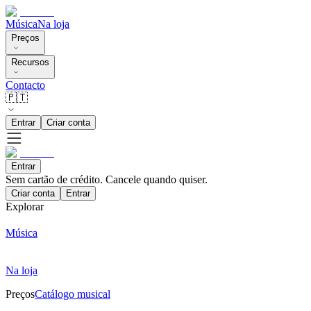
Música
Na loja
Preços
Recursos
Contacto
🇵🇹
Entrar
Criar conta
Entrar
Sem cartão de crédito. Cancele quando quiser.
Criar conta
Entrar
Explorar
Música
Na loja
Preços
Catálogo musical