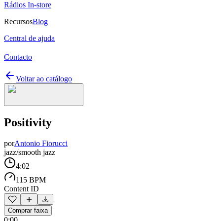
Rádios In-store
Recursos
Blog
Central de ajuda
Contacto
Voltar ao catálogo
Positivity
por
Antonio Fiorucci
jazz/smooth jazz
4:02
115 BPM
Content ID
Comprar faixa
0:00