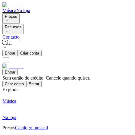
Música
Na loja
Preços
Recursos
Contacto
🇵🇹
Entrar
Criar conta
Entrar
Sem cartão de crédito. Cancele quando quiser.
Criar conta
Entrar
Explorar
Música
Na loja
Preços
Catálogo musical