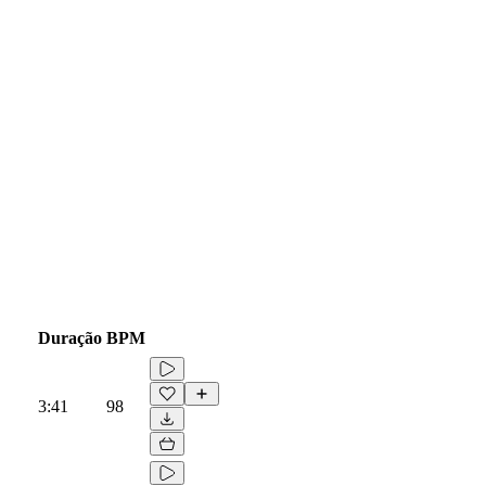
Duração
BPM
3:41
98