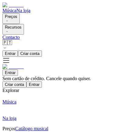
Música
Na loja
Preços
Recursos
Contacto
🇵🇹
Entrar
Criar conta
Entrar
Sem cartão de crédito. Cancele quando quiser.
Criar conta
Entrar
Explorar
Música
Na loja
Preços
Catálogo musical