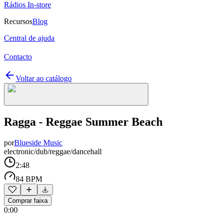
Rádios In-store
Recursos
Blog
Central de ajuda
Contacto
Voltar ao catálogo
Ragga - Reggae Summer Beach
por
Blueside Music
electronic/dub/reggae/dancehall
2:48
84 BPM
Comprar faixa
0:00