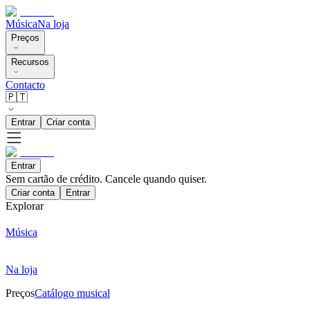
Música
Na loja
Preços
Recursos
Contacto
🇵🇹
Entrar
Criar conta
Entrar
Sem cartão de crédito. Cancele quando quiser.
Criar conta
Entrar
Explorar
Música
Na loja
Preços
Catálogo musical