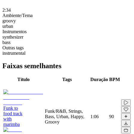
2:34
Ambiente/Tema
groovy
urban
Instrumentos
synthesizer
bass
Outras tags
instrumental
Faixas semelhantes
Título
Tags
Duração
BPM
Funk to
Funk/R&B, Strings,
food track
Bass, Urban, Happy,
1:06
90
with
Groovy
marimba