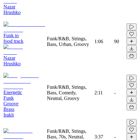
Nazar
Hrushko
Funk to
Funk/R&B, Strings,
food track
1:06
90
Bass, Urban, Groovy
Nazar
Hrushko
Funk/R&B, Strings,
Energetic
Bass, Comedy,
2:11
-
Funk
Neutral, Groovy
Groove
Brass
Irakli
Funk/R&B, Strings,
Bass, 70s, Neutral,
3:37
-