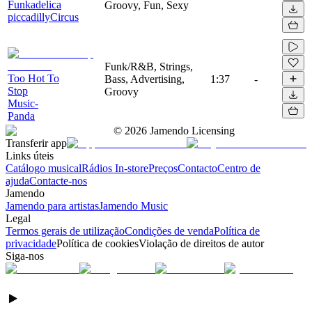
Funkadelica
Groovy, Fun, Sexy
piccadillyCircus
Funk/R&B, Strings,
Too Hot To
Bass, Advertising,
1:37
-
Stop
Groovy
Music-
Panda
©
2026
Jamendo Licensing
Transferir app
Links úteis
Catálogo musical
Rádios In-store
Preços
Contacto
Centro de
ajuda
Contacte-nos
Jamendo
Jamendo para artistas
Jamendo Music
Legal
Termos gerais de utilização
Condições de venda
Política de
privacidade
Política de cookies
Violação de direitos de autor
Siga-nos