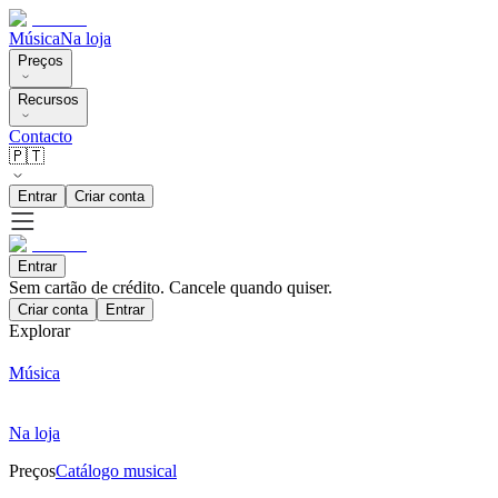
Música
Na loja
Preços
Recursos
Contacto
🇵🇹
Entrar
Criar conta
Entrar
Sem cartão de crédito. Cancele quando quiser.
Criar conta
Entrar
Explorar
Música
Na loja
Preços
Catálogo musical