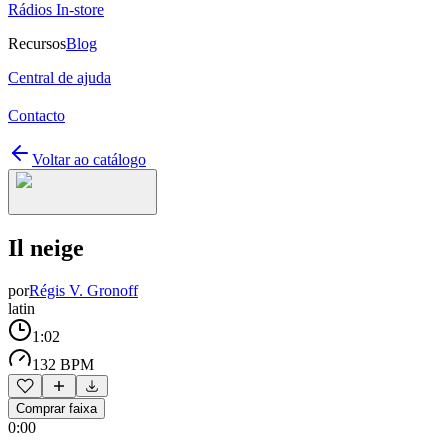
Rádios In-store
Recursos
Blog
Central de ajuda
Contacto
Voltar ao catálogo
Il neige
por
Régis V. Gronoff
latin
1:02
132 BPM
Comprar faixa
0:00