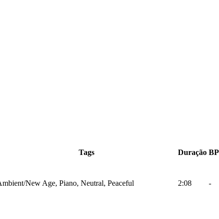
Tags
Duração
B
mbient/New Age, Piano, Neutral, Peaceful
2:08
-