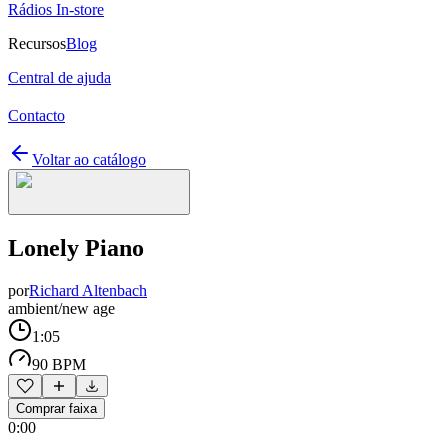
Rádios In-store
Recursos
Blog
Central de ajuda
Contacto
Voltar ao catálogo
Lonely Piano
por
Richard Altenbach
ambient/new age
1:05
90 BPM
Comprar faixa
0:00