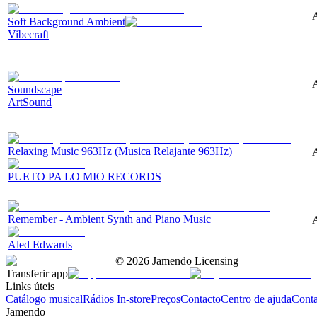
A
Soft Background Ambient
Vibecraft
Soundscape
ArtSound
Relaxing Music 963Hz (Musica Relajante 963Hz)
A
PUETO PA LO MIO RECORDS
Remember - Ambient Synth and Piano Music
A
Aled Edwards
©
2026
Jamendo Licensing
Transferir app
Links úteis
Catálogo musical
Rádios In-store
Preços
Contacto
Centro de ajuda
Conta
Jamendo