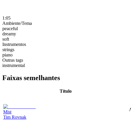
1:05
Ambiente/Tema
peaceful
dreamy
soft
Instrumentos
strings
piano
Outras tags
instrumental
Faixas semelhantes
Título
A
Mist
Tim Rovnak