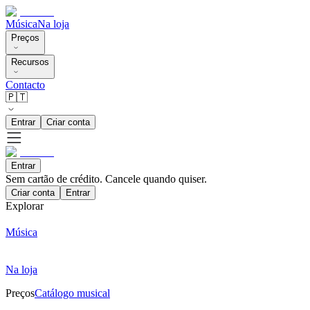
Música
Na loja
Preços
Recursos
Contacto
🇵🇹
Entrar
Criar conta
Entrar
Sem cartão de crédito. Cancele quando quiser.
Criar conta
Entrar
Explorar
Música
Na loja
Preços
Catálogo musical