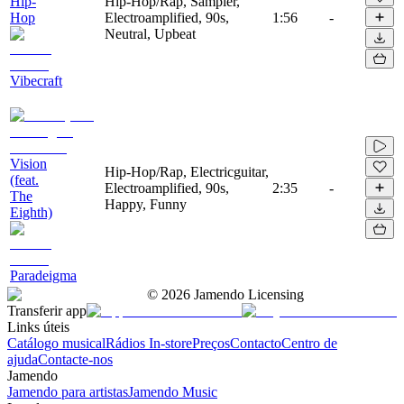
Hip-
Hip-Hop/Rap, Sampler,
Hop
Electroamplified, 90s,
1:56
-
Neutral, Upbeat
Vibecraft
Vision
Hip-Hop/Rap, Electricguitar,
(feat.
Electroamplified, 90s,
2:35
-
The
Happy, Funny
Eighth)
Paradeigma
©
2026
Jamendo Licensing
Transferir app
Links úteis
Catálogo musical
Rádios In-store
Preços
Contacto
Centro de
ajuda
Contacte-nos
Jamendo
Jamendo para artistas
Jamendo Music