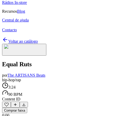
Rádios In-store
Recursos
Blog
Central de ajuda
Contacto
Voltar ao catálogo
Equal Ruts
por
The ARTISANS Beats
hip-hop/rap
3:24
90 BPM
Content ID
Comprar faixa
0:00