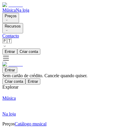
Música
Na loja
Preços
Recursos
Contacto
🇵🇹
Entrar
Criar conta
Entrar
Sem cartão de crédito. Cancele quando quiser.
Criar conta
Entrar
Explorar
Música
Na loja
Preços
Catálogo musical