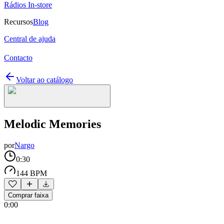
Rádios In-store
Recursos
Blog
Central de ajuda
Contacto
Voltar ao catálogo
Melodic Memories
por
Nargo
0:30
144 BPM
Comprar faixa
0:00