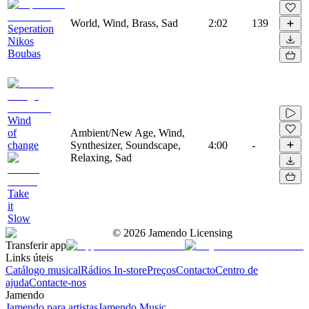
World, Wind, Brass, Sad
2:02
139
Seperation
Nikos
Boubas
Wind
of
Ambient/New Age, Wind,
change
Synthesizer, Soundscape,
4:00
-
Relaxing, Sad
Take
it
Slow
©
2026
Jamendo Licensing
Transferir app
Links úteis
Catálogo musical
Rádios In-store
Preços
Contacto
Centro de
ajuda
Contacte-nos
Jamendo
Jamendo para artistas
Jamendo Music