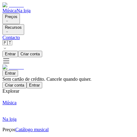
Música
Na loja
Preços
Recursos
Contacto
🇵🇹
Entrar
Criar conta
Entrar
Sem cartão de crédito. Cancele quando quiser.
Criar conta
Entrar
Explorar
Música
Na loja
Preços
Catálogo musical