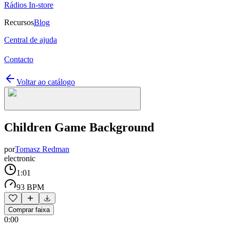
Rádios In-store
Recursos
Blog
Central de ajuda
Contacto
Voltar ao catálogo
Children Game Background
por
Tomasz Redman
electronic
1:01
93 BPM
Comprar faixa
0:00