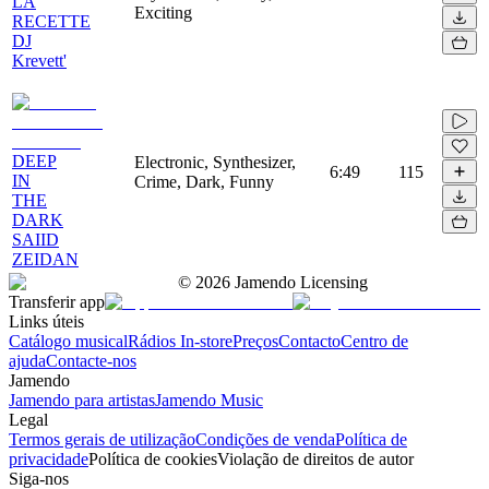
LA
Exciting
RECETTE
DJ
Krevett'
DEEP
Electronic, Synthesizer,
6:49
115
IN
Crime, Dark, Funny
THE
DARK
SAIID
ZEIDAN
©
2026
Jamendo Licensing
Transferir app
Links úteis
Catálogo musical
Rádios In-store
Preços
Contacto
Centro de
ajuda
Contacte-nos
Jamendo
Jamendo para artistas
Jamendo Music
Legal
Termos gerais de utilização
Condições de venda
Política de
privacidade
Política de cookies
Violação de direitos de autor
Siga-nos