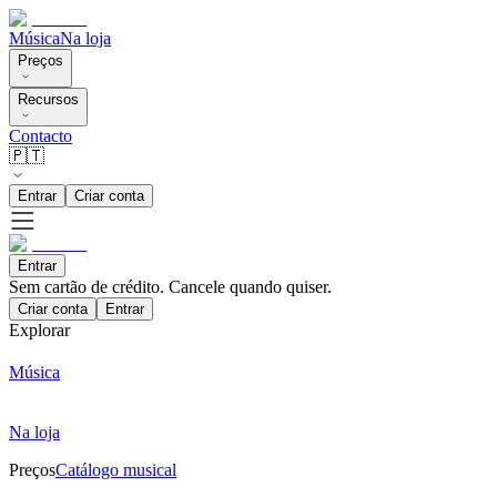
Música
Na loja
Preços
Recursos
Contacto
🇵🇹
Entrar
Criar conta
Entrar
Sem cartão de crédito. Cancele quando quiser.
Criar conta
Entrar
Explorar
Música
Na loja
Preços
Catálogo musical