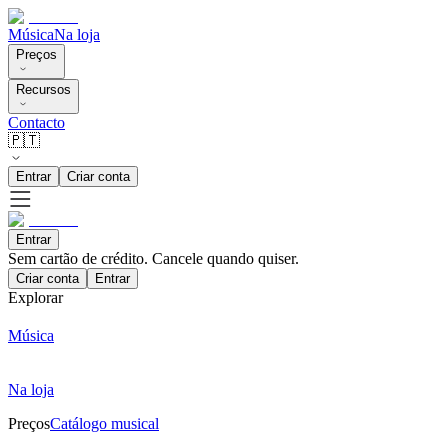
Música
Na loja
Preços
Recursos
Contacto
🇵🇹
Entrar
Criar conta
Entrar
Sem cartão de crédito. Cancele quando quiser.
Criar conta
Entrar
Explorar
Música
Na loja
Preços
Catálogo musical