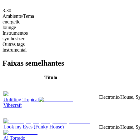
3:30
Ambiente/Tema
energetic
lounge
Instrumentos
synthesizer
Outras tags
instrumental
Faixas semelhantes
Título
Electronic/House, S
Uplifting Tropical
Vibecraft
Look my Eyes (Funky House)
Electronic/House, Sy
Al Torrado