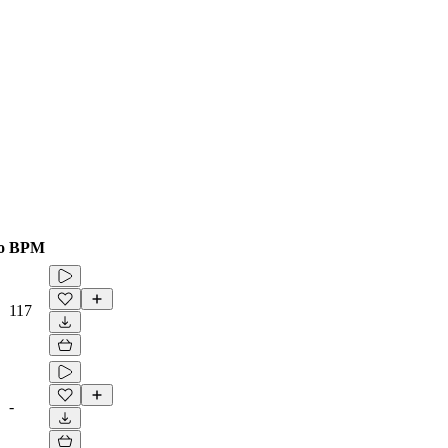
o
BPM
117
-