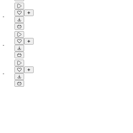
-
-
-