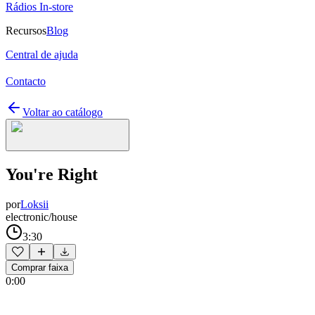
Rádios In-store
Recursos
Blog
Central de ajuda
Contacto
Voltar ao catálogo
You're Right
por
Loksii
electronic/house
3:30
Comprar faixa
0:00