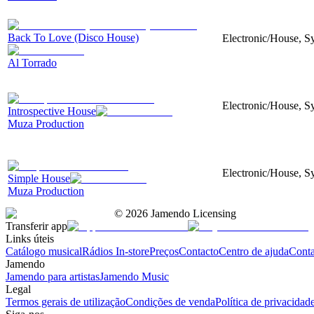
Back To Love (Disco House)
Electronic/House, S
Al Torrado
Electronic/House, Sy
Introspective House
Muza Production
Electronic/House, Sy
Simple House
Muza Production
©
2026
Jamendo Licensing
Transferir app
Links úteis
Catálogo musical
Rádios In-store
Preços
Contacto
Centro de ajuda
Conta
Jamendo
Jamendo para artistas
Jamendo Music
Legal
Termos gerais de utilização
Condições de venda
Política de privacidad