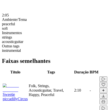
2:05
Ambiente/Tema
peaceful
soft
Instrumentos
strings
acousticguitar
Outras tags
instrumental
Faixas semelhantes
Título
Tags
Duração
BPM
Folk, Strings,
Acousticguitar, Travel,
2:10
-
Sweetie
Happy, Peaceful
piccadillyCircus