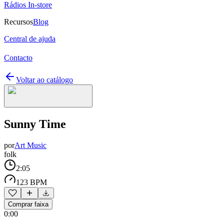
Rádios In-store
Recursos
Blog
Central de ajuda
Contacto
Voltar ao catálogo
Sunny Time
por
Art Music
folk
2:05
123 BPM
Comprar faixa
0:00