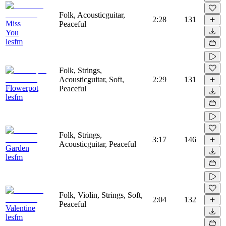
Folk, Acousticguitar,
2:28
131
Miss
Peaceful
You
lesfm
Folk, Strings,
Acousticguitar, Soft,
2:29
131
Flowerpot
Peaceful
lesfm
Folk, Strings,
3:17
146
Acousticguitar, Peaceful
Garden
lesfm
Folk, Violin, Strings, Soft,
2:04
132
Peaceful
Valentine
lesfm