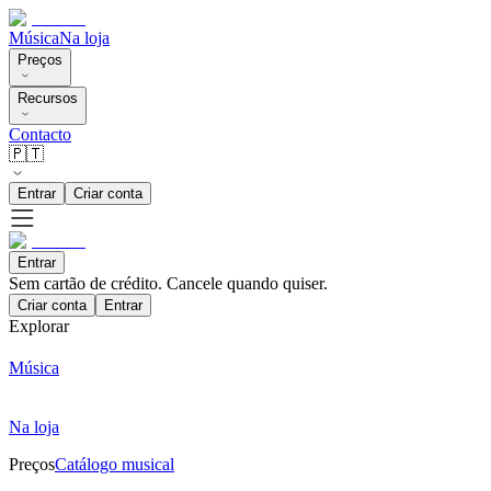
Música
Na loja
Preços
Recursos
Contacto
🇵🇹
Entrar
Criar conta
Entrar
Sem cartão de crédito. Cancele quando quiser.
Criar conta
Entrar
Explorar
Música
Na loja
Preços
Catálogo musical