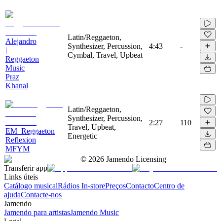
Latin/Reggaeton,
Alejandro
Synthesizer, Percussion,
4:43
-
|
Cymbal, Travel, Upbeat
Reggaeton
Music
Praz
Khanal
Latin/Reggaeton,
Synthesizer, Percussion,
2:27
110
Travel, Upbeat,
EM_Reggaeton
Energetic
Reflexion
MFYM
©
2026
Jamendo Licensing
Transferir app
Links úteis
Catálogo musical
Rádios In-store
Preços
Contacto
Centro de
ajuda
Contacte-nos
Jamendo
Jamendo para artistas
Jamendo Music