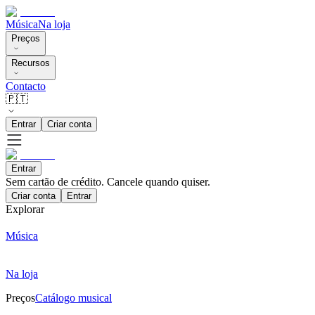
Música
Na loja
Preços
Recursos
Contacto
🇵🇹
Entrar
Criar conta
Entrar
Sem cartão de crédito. Cancele quando quiser.
Criar conta
Entrar
Explorar
Música
Na loja
Preços
Catálogo musical