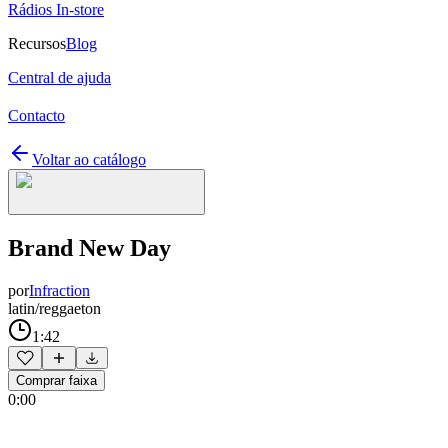
Rádios In-store
Recursos
Blog
Central de ajuda
Contacto
Voltar ao catálogo
Brand New Day
por
Infraction
latin/reggaeton
1:42
Comprar faixa
0:00