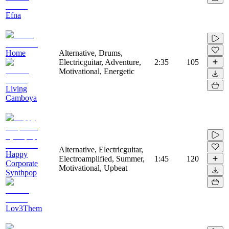
Efna
Home
Alternative, Drums,
Electricguitar, Adventure,
2:35
105
Motivational, Energetic
Living
Camboya
Alternative, Electricguitar,
Happy
Electroamplified, Summer,
1:45
120
Corporate
Motivational, Upbeat
Synthpop
Lov3Them