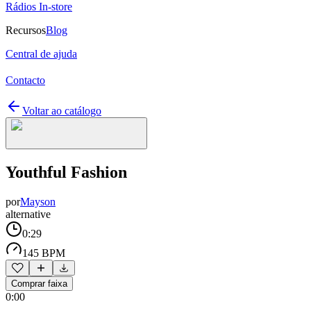
Rádios In-store
Recursos
Blog
Central de ajuda
Contacto
Voltar ao catálogo
Youthful Fashion
por
Mayson
alternative
0:29
145 BPM
Comprar faixa
0:00