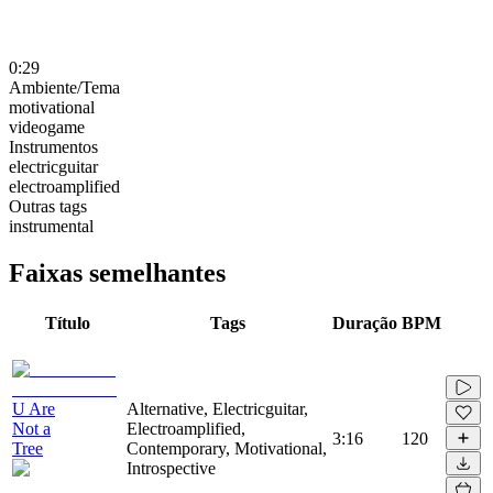
0:29
Ambiente/Tema
motivational
videogame
Instrumentos
electricguitar
electroamplified
Outras tags
instrumental
Faixas semelhantes
Título
Tags
Duração
BPM
U Are
Alternative, Electricguitar,
Not a
Electroamplified,
3:16
120
Tree
Contemporary, Motivational,
Introspective