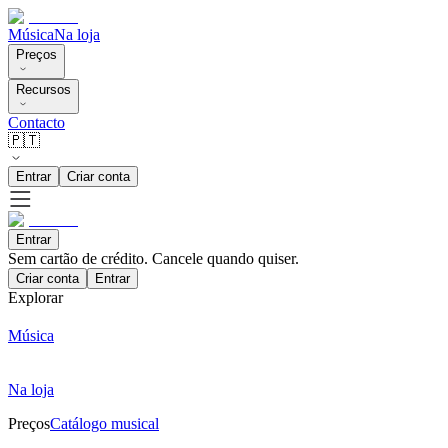
Música
Na loja
Preços
Recursos
Contacto
🇵🇹
Entrar
Criar conta
Entrar
Sem cartão de crédito. Cancele quando quiser.
Criar conta
Entrar
Explorar
Música
Na loja
Preços
Catálogo musical