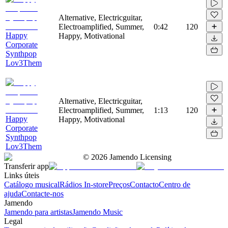
Alternative, Electricguitar,
Electroamplified, Summer,
0:42
120
Happy
Happy, Motivational
Corporate
Synthpop
Lov3Them
Alternative, Electricguitar,
Electroamplified, Summer,
1:13
120
Happy
Happy, Motivational
Corporate
Synthpop
Lov3Them
©
2026
Jamendo Licensing
Transferir app
Links úteis
Catálogo musical
Rádios In-store
Preços
Contacto
Centro de
ajuda
Contacte-nos
Jamendo
Jamendo para artistas
Jamendo Music
Legal