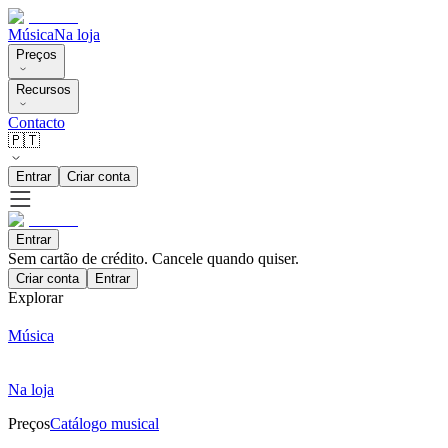
Música
Na loja
Preços
Recursos
Contacto
🇵🇹
Entrar
Criar conta
Entrar
Sem cartão de crédito. Cancele quando quiser.
Criar conta
Entrar
Explorar
Música
Na loja
Preços
Catálogo musical