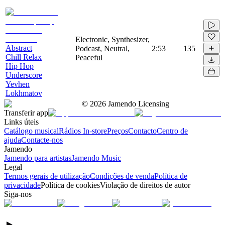
Electronic, Synthesizer,
Abstract
Podcast, Neutral,
2:53
135
Chill Relax
Peaceful
Hip Hop
Underscore
Yevhen
Lokhmatov
©
2026
Jamendo Licensing
Transferir app
Links úteis
Catálogo musical
Rádios In-store
Preços
Contacto
Centro de
ajuda
Contacte-nos
Jamendo
Jamendo para artistas
Jamendo Music
Legal
Termos gerais de utilização
Condições de venda
Política de
privacidade
Política de cookies
Violação de direitos de autor
Siga-nos