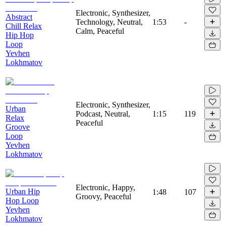
Electronic, Synthesizer,
Abstract
Technology, Neutral,
1:53
-
Chill Relax
Calm, Peaceful
Hip Hop
Loop
Yevhen
Lokhmatov
Electronic, Synthesizer,
Urban
Podcast, Neutral,
1:15
119
Relax
Peaceful
Groove
Loop
Yevhen
Lokhmatov
Electronic, Happy,
Urban Hip
1:48
107
Groovy, Peaceful
Hop Loop
Yevhen
Lokhmatov