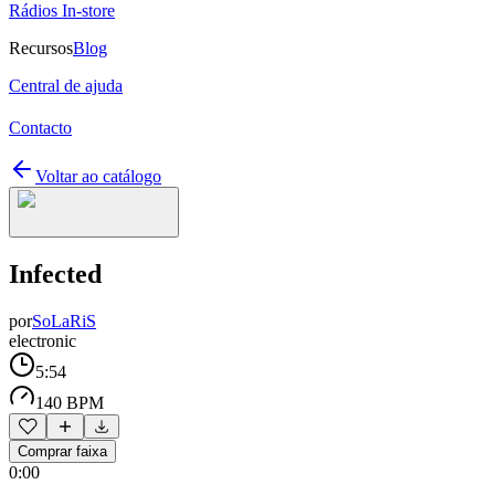
Rádios In-store
Recursos
Blog
Central de ajuda
Contacto
Voltar ao catálogo
Infected
por
SoLaRiS
electronic
5:54
140 BPM
Comprar faixa
0:00