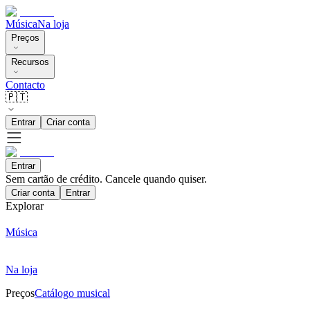
Música
Na loja
Preços
Recursos
Contacto
🇵🇹
Entrar
Criar conta
Entrar
Sem cartão de crédito. Cancele quando quiser.
Criar conta
Entrar
Explorar
Música
Na loja
Preços
Catálogo musical