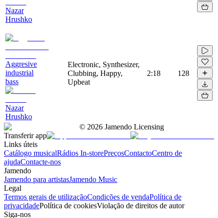
Nazar
Hrushko
Aggresive
Electronic, Synthesizer,
industrial
Clubbing, Happy,
2:18
128
bass
Upbeat
Nazar
Hrushko
©
2026
Jamendo Licensing
Transferir app
Links úteis
Catálogo musical
Rádios In-store
Preços
Contacto
Centro de
ajuda
Contacte-nos
Jamendo
Jamendo para artistas
Jamendo Music
Legal
Termos gerais de utilização
Condições de venda
Política de
privacidade
Política de cookies
Violação de direitos de autor
Siga-nos