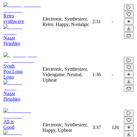
Retro
Electronic, Synthesizer,
synthwave
2:31
-
Retro, Happy, Nostalgic
Nazar
Hrushko
Synth
Electronic, Synthesizer,
Pop Long
Videogame, Neutral,
1:36
-
Logo
Upbeat
Nazar
Hrushko
All is
Electronic, Synthesizer,
Good
3:37
126
Happy, Upbeat