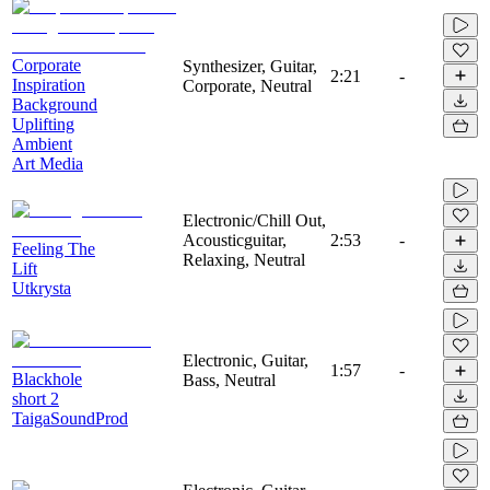
Corporate
Synthesizer, Guitar,
2:21
-
Inspiration
Corporate, Neutral
Background
Uplifting
Ambient
Art Media
Electronic/Chill Out,
Acousticguitar,
2:53
-
Feeling The
Relaxing, Neutral
Lift
Utkrysta
Electronic, Guitar,
1:57
-
Blackhole
Bass, Neutral
short 2
TaigaSoundProd