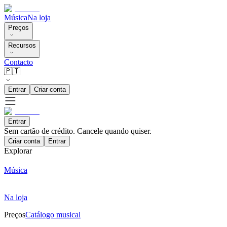
Música
Na loja
Preços
Recursos
Contacto
🇵🇹
Entrar
Criar conta
Entrar
Sem cartão de crédito. Cancele quando quiser.
Criar conta
Entrar
Explorar
Música
Na loja
Preços
Catálogo musical