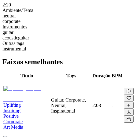
2:20
Ambiente/Tema
neutral
corporate
Instrumentos
guitar
acousticguitar
Outras tags
instrumental
Faixas semelhantes
Título
Tags
Duração
BPM
Guitar, Corporate,
Uplifting
Neutral,
2:08
-
Inspiring
Inspirational
Positive
Corporate
Art Media