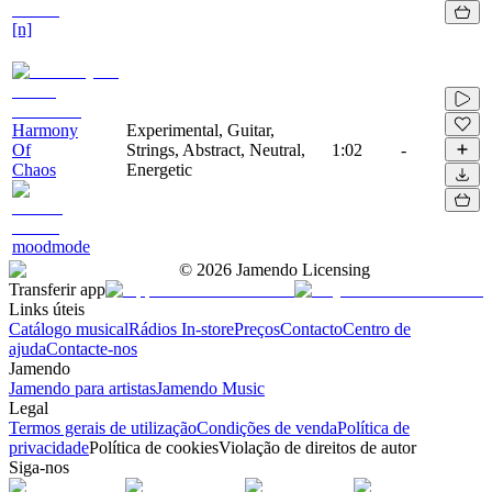
[n]
Harmony
Experimental, Guitar,
Of
Strings, Abstract, Neutral,
1:02
-
Chaos
Energetic
moodmode
©
2026
Jamendo Licensing
Transferir app
Links úteis
Catálogo musical
Rádios In-store
Preços
Contacto
Centro de
ajuda
Contacte-nos
Jamendo
Jamendo para artistas
Jamendo Music
Legal
Termos gerais de utilização
Condições de venda
Política de
privacidade
Política de cookies
Violação de direitos de autor
Siga-nos