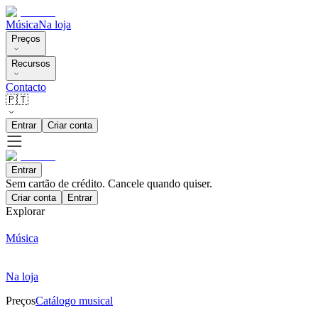
Música
Na loja
Preços
Recursos
Contacto
🇵🇹
Entrar
Criar conta
Entrar
Sem cartão de crédito. Cancele quando quiser.
Criar conta
Entrar
Explorar
Música
Na loja
Preços
Catálogo musical