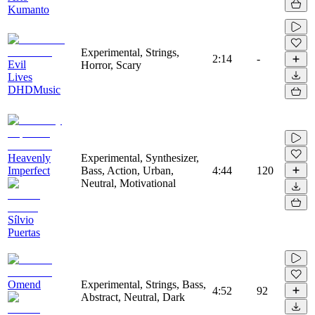
Kumanto
Experimental, Strings,
2:14
-
Evil
Horror, Scary
Lives
DHDMusic
Heavenly
Experimental, Synthesizer,
Imperfect
Bass, Action, Urban,
4:44
120
Neutral, Motivational
Sílvio
Puertas
Omend
Experimental, Strings, Bass,
4:52
92
Abstract, Neutral, Dark