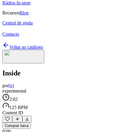
Rádios In-store
Recursos
Blog
Central de ajuda
Contacto
Voltar ao catálogo
Inside
por
[n]
experimental
2:02
125 BPM
Content ID
Comprar faixa
0:00