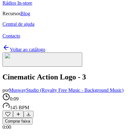
Rádios In-store
Recursos
Blog
Central de ajuda
Contacto
Voltar ao catálogo
Cinematic Action Logo - 3
por
MuswayStudio (Royalty Free Music - Background Music)
0:09
145 BPM
Comprar faixa
0:00