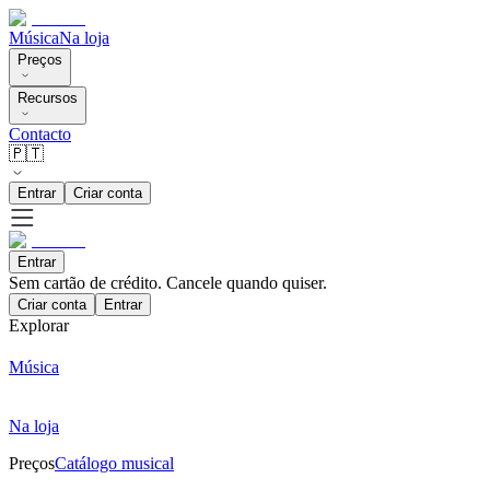
Música
Na loja
Preços
Recursos
Contacto
🇵🇹
Entrar
Criar conta
Entrar
Sem cartão de crédito. Cancele quando quiser.
Criar conta
Entrar
Explorar
Música
Na loja
Preços
Catálogo musical