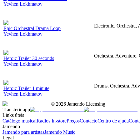
Yevhen Lokhmatov
Electronic, Orchestra,
Epic Orchestral Drama Loop
Yevhen Lokhmatov
Orchestra, Adventure, C
Heroic Trailer 30 seconds
Yevhen Lokhmatov
Drums, Orchestra, Adve
Heroic Trailer 1 minute
Yevhen Lokhmatov
©
2026
Jamendo Licensing
Transferir app
Links úteis
Catálogo musical
Rádios In-store
Preços
Contacto
Centro de ajuda
Conta
Jamendo
Jamendo para artistas
Jamendo Music
Legal