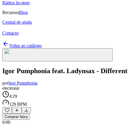
Rádios In-store
Recursos
Blog
Central de ajuda
Contacto
Voltar ao catálogo
Igor Pumphonia feat. Ladynsax - Differen
por
Igor Pumphonia
electronic
4:29
129 BPM
Comprar faixa
0:00