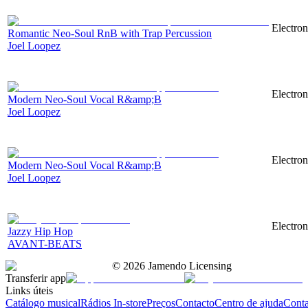
Electro
Romantic Neo-Soul RnB with Trap Percussion
Joel Loopez
Electro
Modern Neo-Soul Vocal R&amp;B
Joel Loopez
Electro
Modern Neo-Soul Vocal R&amp;B
Joel Loopez
Electron
Jazzy Hip Hop
AVANT-BEATS
©
2026
Jamendo Licensing
Transferir app
Links úteis
Catálogo musical
Rádios In-store
Preços
Contacto
Centro de ajuda
Conta