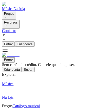
Música
Na loja
Preços
Recursos
Contacto
🇵🇹
Entrar
Criar conta
Entrar
Sem cartão de crédito. Cancele quando quiser.
Criar conta
Entrar
Explorar
Música
Na loja
Preços
Catálogo musical