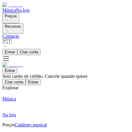
Música
Na loja
Preços
Recursos
Contacto
🇵🇹
Entrar
Criar conta
Entrar
Sem cartão de crédito. Cancele quando quiser.
Criar conta
Entrar
Explorar
Música
Na loja
Preços
Catálogo musical