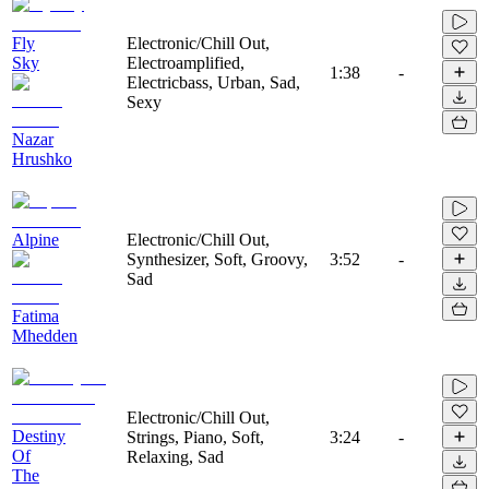
Fly
Electronic/Chill Out,
Sky
Electroamplified,
1:38
-
Electricbass, Urban, Sad,
Sexy
Nazar
Hrushko
Alpine
Electronic/Chill Out,
Synthesizer, Soft, Groovy,
3:52
-
Sad
Fatima
Mhedden
Electronic/Chill Out,
Destiny
Strings, Piano, Soft,
3:24
-
Of
Relaxing, Sad
The