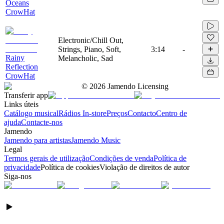
Oceans
CrowHat
Electronic/Chill Out,
Strings, Piano, Soft,
3:14
-
Rainy
Melancholic, Sad
Reflection
CrowHat
©
2026
Jamendo Licensing
Transferir app
Links úteis
Catálogo musical
Rádios In-store
Preços
Contacto
Centro de
ajuda
Contacte-nos
Jamendo
Jamendo para artistas
Jamendo Music
Legal
Termos gerais de utilização
Condições de venda
Política de
privacidade
Política de cookies
Violação de direitos de autor
Siga-nos