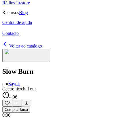
Rádios In-store
Recursos
Blog
Central de ajuda
Contacto
Voltar ao catálogo
Slow Burn
por
Sayok
electronic/chill out
4:06
Comprar faixa
0:00