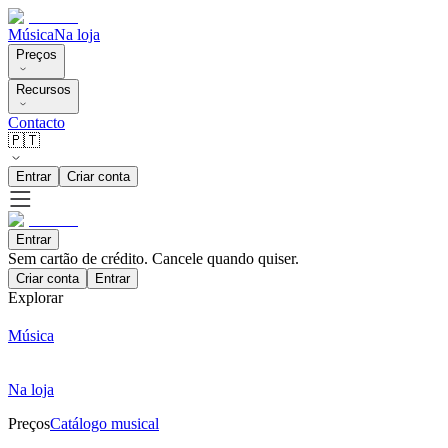
Música
Na loja
Preços
Recursos
Contacto
🇵🇹
Entrar
Criar conta
Entrar
Sem cartão de crédito. Cancele quando quiser.
Criar conta
Entrar
Explorar
Música
Na loja
Preços
Catálogo musical