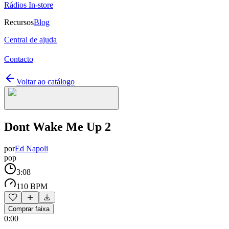
Rádios In-store
Recursos
Blog
Central de ajuda
Contacto
Voltar ao catálogo
Dont Wake Me Up 2
por
Ed Napoli
pop
3:08
110 BPM
Comprar faixa
0:00