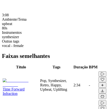
3:08
Ambiente/Tema
upbeat
80s
Instrumentos
synthesizer
Outras tags
vocal - female
Faixas semelhantes
Título
Tags
Duração
BPM
Pop, Synthesizer,
Retro, Happy,
2:34
-
Time Forward
Upbeat, Uplifting
Infraction