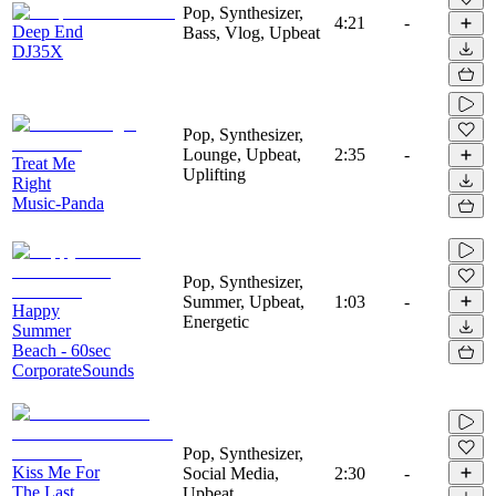
Pop, Synthesizer,
4:21
-
Deep End
Bass, Vlog, Upbeat
DJ35X
Pop, Synthesizer,
Lounge, Upbeat,
2:35
-
Treat Me
Uplifting
Right
Music-Panda
Pop, Synthesizer,
Summer, Upbeat,
1:03
-
Happy
Energetic
Summer
Beach - 60sec
CorporateSounds
Pop, Synthesizer,
Kiss Me For
Social Media,
2:30
-
The Last
Upbeat