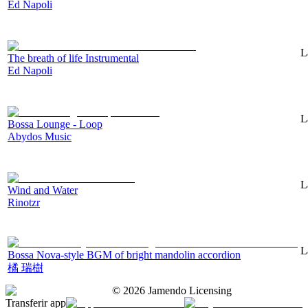
Ed Napoli
L
The breath of life Instrumental
Ed Napoli
L
Bossa Lounge - Loop
Abydos Music
L
Wind and Water
Rinotzr
L
Bossa Nova-style BGM of bright mandolin accordion
橘 瑞樹
©
2026
Jamendo Licensing
Transferir app