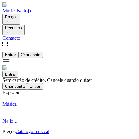
Música
Na loja
Preços
Recursos
Contacto
🇵🇹
Entrar
Criar conta
Entrar
Sem cartão de crédito. Cancele quando quiser.
Criar conta
Entrar
Explorar
Música
Na loja
Preços
Catálogo musical