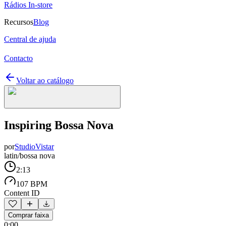
Rádios In-store
Recursos
Blog
Central de ajuda
Contacto
Voltar ao catálogo
Inspiring Bossa Nova
por
StudioVistar
latin/bossa nova
2:13
107 BPM
Content ID
Comprar faixa
0:00