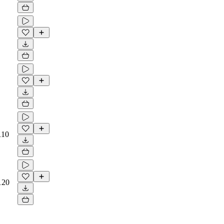
110
120