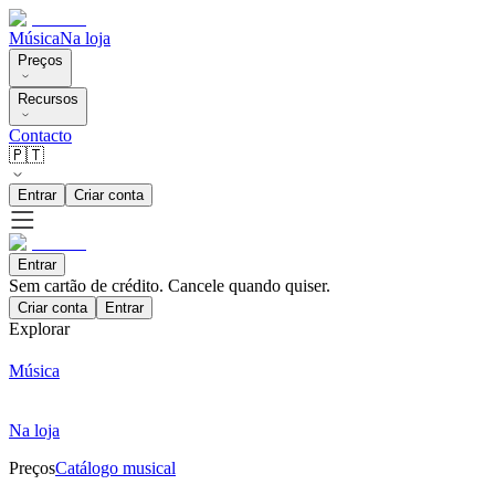
Música
Na loja
Preços
Recursos
Contacto
🇵🇹
Entrar
Criar conta
Entrar
Sem cartão de crédito. Cancele quando quiser.
Criar conta
Entrar
Explorar
Música
Na loja
Preços
Catálogo musical