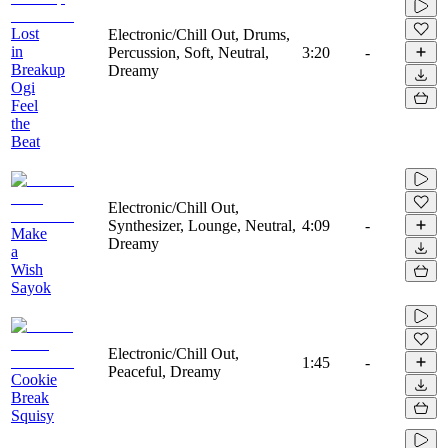
Lost
Electronic/Chill Out, Drums,
in
Percussion, Soft, Neutral,
3:20
-
Breakup
Dreamy
Ogi
Feel
the
Beat
Electronic/Chill Out,
Synthesizer, Lounge, Neutral,
4:09
-
Make
Dreamy
a
Wish
Sayok
Electronic/Chill Out,
1:45
-
Peaceful, Dreamy
Cookie
Break
Squisy