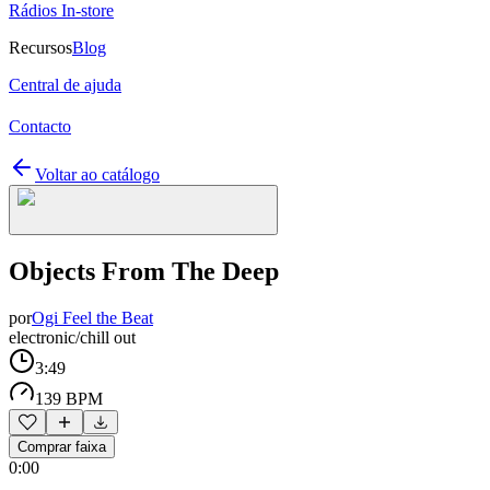
Rádios In-store
Recursos
Blog
Central de ajuda
Contacto
Voltar ao catálogo
Objects From The Deep
por
Ogi Feel the Beat
electronic/chill out
3:49
139 BPM
Comprar faixa
0:00