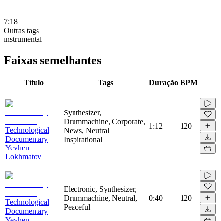
7:18
Outras tags
instrumental
Faixas semelhantes
Título
Tags
Duração
BPM
Synthesizer,
Drummachine, Corporate,
1:12
120
Technological
News, Neutral,
Documentary
Inspirational
Yevhen
Lokhmatov
Electronic, Synthesizer,
Drummachine, Neutral,
0:40
120
Technological
Peaceful
Documentary
Yevhen