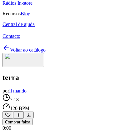
Rádios In-store
Recursos
Blog
Central de ajuda
Contacto
Voltar ao catálogo
terra
por
Il mando
7:18
120 BPM
Comprar faixa
0:00