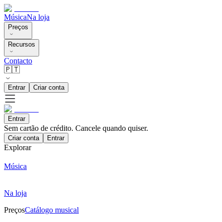
Música
Na loja
Preços
Recursos
Contacto
🇵🇹
Entrar
Criar conta
Entrar
Sem cartão de crédito. Cancele quando quiser.
Criar conta
Entrar
Explorar
Música
Na loja
Preços
Catálogo musical