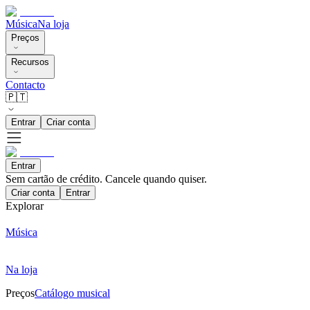
Música
Na loja
Preços
Recursos
Contacto
🇵🇹
Entrar
Criar conta
Entrar
Sem cartão de crédito. Cancele quando quiser.
Criar conta
Entrar
Explorar
Música
Na loja
Preços
Catálogo musical