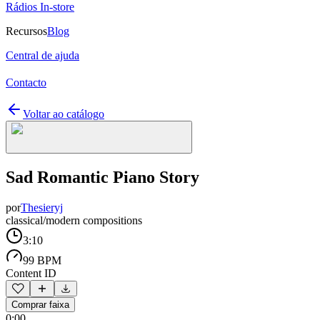
Rádios In-store
Recursos
Blog
Central de ajuda
Contacto
Voltar ao catálogo
Sad Romantic Piano Story
por
Thesieryj
classical/modern compositions
3:10
99 BPM
Content ID
Comprar faixa
0:00