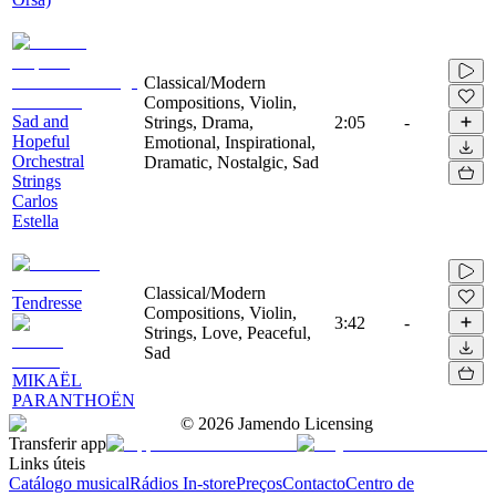
Classical/Modern
Compositions, Violin,
Sad and
Strings, Drama,
2:05
-
Hopeful
Emotional, Inspirational,
Orchestral
Dramatic, Nostalgic, Sad
Strings
Carlos
Estella
Classical/Modern
Tendresse
Compositions, Violin,
3:42
-
Strings, Love, Peaceful,
Sad
MIKAËL
PARANTHOËN
©
2026
Jamendo Licensing
Transferir app
Links úteis
Catálogo musical
Rádios In-store
Preços
Contacto
Centro de