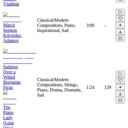
Vladimir
Classical/Modern
March
Compositions, Piano,
3:00
-
Semion
Inspirational, Sad
Krivenko-
Adamov
Sadness
Over a
Wilted
Classical/Modern
Benjamin
Compositions, Strings,
Ficus
1:24
129
Piano, Drama, Dramatic,
Sad
The
Piano
Lady
(Lena
Orsa)