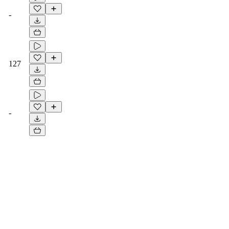
-
127
-