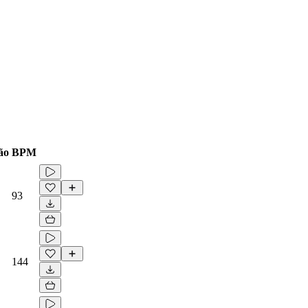
ão
BPM
93
144