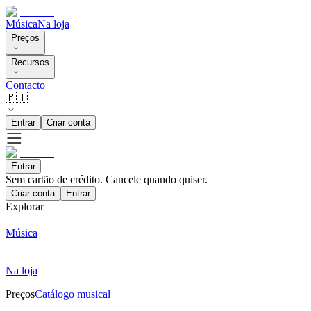
Música
Na loja
Preços
Recursos
Contacto
🇵🇹
Entrar
Criar conta
Entrar
Sem cartão de crédito. Cancele quando quiser.
Criar conta
Entrar
Explorar
Música
Na loja
Preços
Catálogo musical