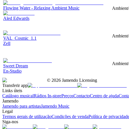
Flowing Water - Relaxing Ambient Music
Ambient/N
Aled Edwards
Ambient/N
VAL_Cosmic_1.1
Zell
Ambient/
Sweet Dream
En-Studio
©
2026
Jamendo Licensing
Transferir app
Links úteis
Catálogo musical
Rádios In-store
Preços
Contacto
Centro de ajuda
Conta
Jamendo
Jamendo para artistas
Jamendo Music
Legal
Termos gerais de utilização
Condições de venda
Política de privacidad
Siga-nos