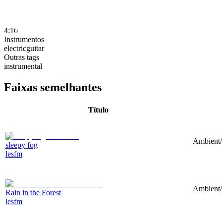
4:16
Instrumentos
electricguitar
Outras tags
instrumental
Faixas semelhantes
Título
Ambient/N
sleepy fog
lesfm
Ambient/
Rain in the Forest
lesfm