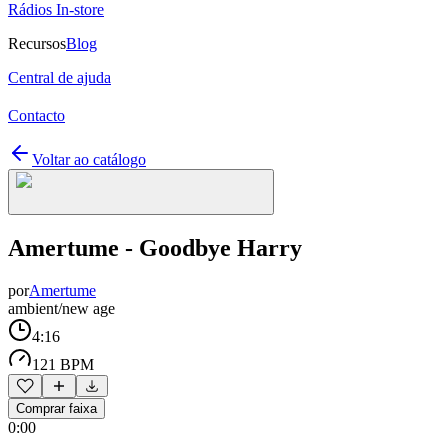
Rádios In-store
Recursos
Blog
Central de ajuda
Contacto
Voltar ao catálogo
Amertume - Goodbye Harry
por
Amertume
ambient/new age
4:16
121 BPM
Comprar faixa
0:00