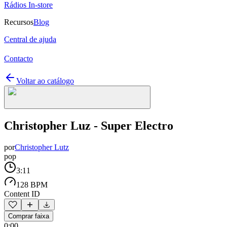
Rádios In-store
Recursos
Blog
Central de ajuda
Contacto
Voltar ao catálogo
Christopher Luz - Super Electro
por
Christopher Lutz
pop
3:11
128 BPM
Content ID
Comprar faixa
0:00