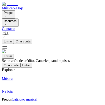
Música
Na loja
Preços
Recursos
Contacto
🇵🇹
Entrar
Criar conta
Entrar
Sem cartão de crédito. Cancele quando quiser.
Criar conta
Entrar
Explorar
Música
Na loja
Preços
Catálogo musical