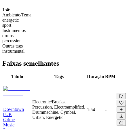
1:46
Ambiente/Tema
energetic
sport
Instrumentos
drums
percussion
Outras tags
instrumental
Faixas semelhantes
Título
Tags
Duração
BPM
Electronic/Breaks,
Percussion, Electroamplified,
Downtown
1:54
-
Drummachine, Cymbal,
| UK
Urban, Energetic
Grime
Music