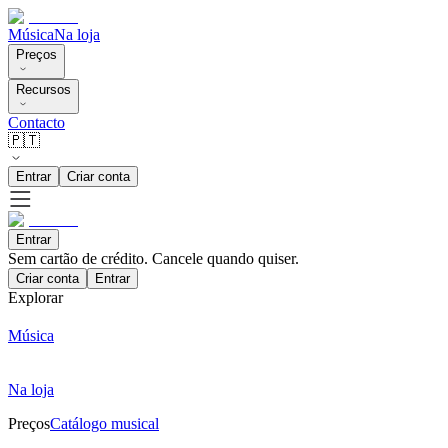
Música
Na loja
Preços
Recursos
Contacto
🇵🇹
Entrar
Criar conta
Entrar
Sem cartão de crédito. Cancele quando quiser.
Criar conta
Entrar
Explorar
Música
Na loja
Preços
Catálogo musical