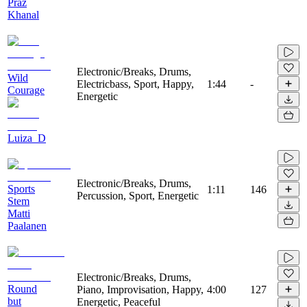
Praz
Khanal
Electronic/Breaks, Drums,
Wild
Electricbass, Sport, Happy,
1:44
-
Courage
Energetic
Luiza_D
Electronic/Breaks, Drums,
Sports
1:11
146
Percussion, Sport, Energetic
Stem
Matti
Paalanen
Electronic/Breaks, Drums,
Round
Piano, Improvisation, Happy,
4:00
127
but
Energetic, Peaceful