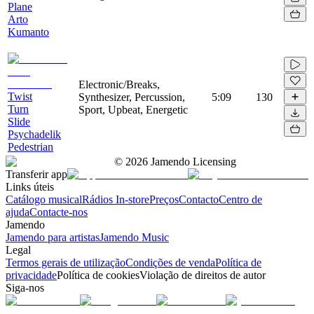
Plane
Arto
Kumanto
Electronic/Breaks,
Twist
Synthesizer, Percussion,
5:09
130
Turn
Sport, Upbeat, Energetic
Slide
Psychadelik
Pedestrian
©
2026
Jamendo Licensing
Transferir app
Links úteis
Catálogo musical
Rádios In-store
Preços
Contacto
Centro de
ajuda
Contacte-nos
Jamendo
Jamendo para artistas
Jamendo Music
Legal
Termos gerais de utilização
Condições de venda
Política de
privacidade
Política de cookies
Violação de direitos de autor
Siga-nos