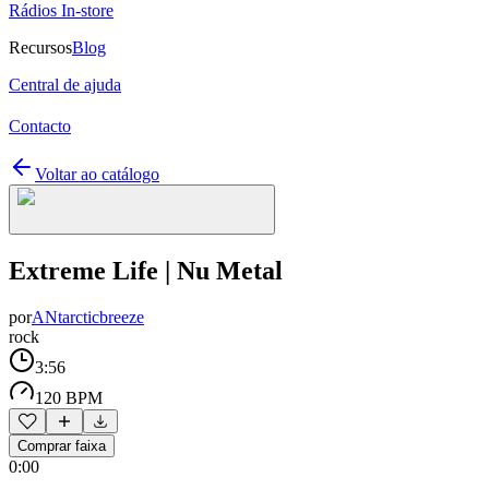
Rádios In-store
Recursos
Blog
Central de ajuda
Contacto
Voltar ao catálogo
Extreme Life | Nu Metal
por
ANtarcticbreeze
rock
3:56
120 BPM
Comprar faixa
0:00