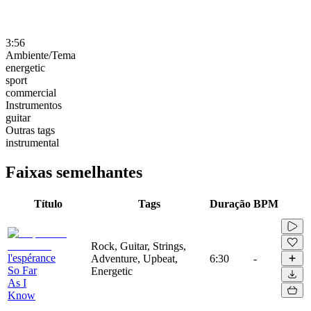
3:56
Ambiente/Tema
energetic
sport
commercial
Instrumentos
guitar
Outras tags
instrumental
Faixas semelhantes
Título
Tags
Duração
BPM
Rock, Guitar, Strings,
l'espérance
Adventure, Upbeat,
6:30
-
So Far
Energetic
As I
Know