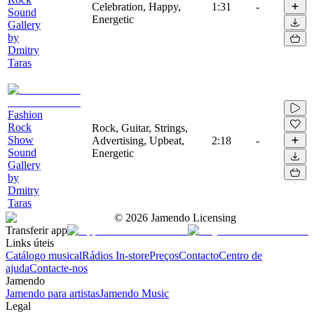
Celebration, Happy,
1:31
-
Sound
Energetic
Gallery
by
Dmitry
Taras
Fashion
Rock
Rock, Guitar, Strings,
Show
Advertising, Upbeat,
2:18
-
Sound
Energetic
Gallery
by
Dmitry
Taras
©
2026
Jamendo Licensing
Transferir app
Links úteis
Catálogo musical
Rádios In-store
Preços
Contacto
Centro de
ajuda
Contacte-nos
Jamendo
Jamendo para artistas
Jamendo Music
Legal