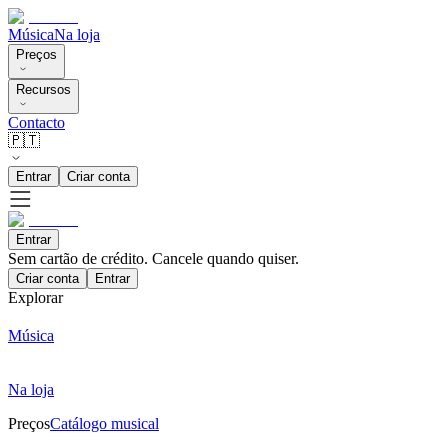
Música
Na loja
Preços
Recursos
Contacto
🇵🇹
Entrar
Criar conta
Entrar
Sem cartão de crédito. Cancele quando quiser.
Criar conta
Entrar
Explorar
Música
Na loja
Preços
Catálogo musical