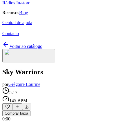
Rádios In-store
Recursos
Blog
Central de ajuda
Contacto
Voltar ao catálogo
Sky Warriors
por
Grégoire Lourme
5:17
145 BPM
Comprar faixa
0:00