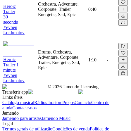
Orchestra, Adventure,
Heroic
Corporate, Trailer,
0:40
-
Trailer
Energetic, Sad, Epic
30
seconds
Yevhen
Lokhmatov
Drums, Orchestra,
Adventure, Corporate,
Heroic
1:10
-
Trailer, Energetic, Sad,
Trailer 1
Epic
minute
Yevhen
Lokhmatov
©
2026
Jamendo Licensing
Transferir app
Links úteis
Catálogo musical
Rádios In-store
Preços
Contacto
Centro de
ajuda
Contacte-nos
Jamendo
Jamendo para artistas
Jamendo Music
Legal
Termos gerais de utilização
Condições de venda
Política de