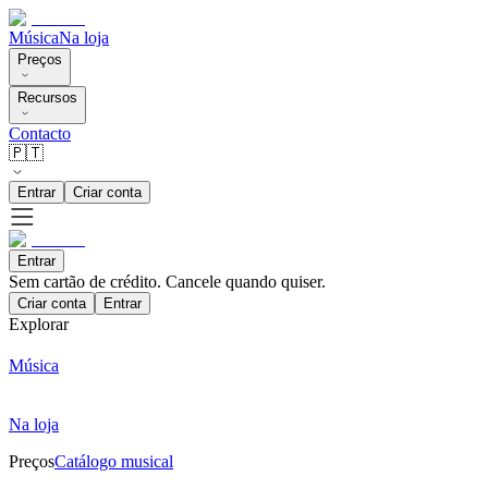
Música
Na loja
Preços
Recursos
Contacto
🇵🇹
Entrar
Criar conta
Entrar
Sem cartão de crédito. Cancele quando quiser.
Criar conta
Entrar
Explorar
Música
Na loja
Preços
Catálogo musical