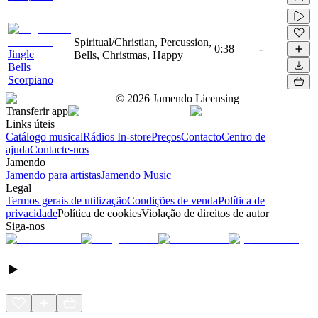
Spiritual/Christian, Percussion,
0:38
-
Jingle
Bells, Christmas, Happy
Bells
Scorpiano
©
2026
Jamendo Licensing
Transferir app
Links úteis
Catálogo musical
Rádios In-store
Preços
Contacto
Centro de
ajuda
Contacte-nos
Jamendo
Jamendo para artistas
Jamendo Music
Legal
Termos gerais de utilização
Condições de venda
Política de
privacidade
Política de cookies
Violação de direitos de autor
Siga-nos