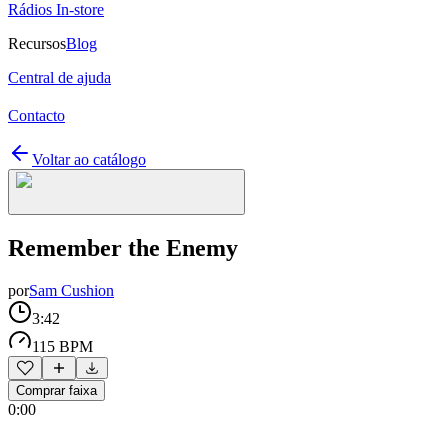
Rádios In-store
Recursos
Blog
Central de ajuda
Contacto
Voltar ao catálogo
Remember the Enemy
por
Sam Cushion
3:42
115 BPM
Comprar faixa
0:00