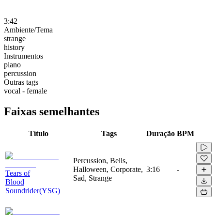
3:42
Ambiente/Tema
strange
history
Instrumentos
piano
percussion
Outras tags
vocal - female
Faixas semelhantes
Título
Tags
Duração
BPM
Percussion, Bells,
Halloween, Corporate,
3:16
-
Tears of
Sad, Strange
Blood
Soundrider(YSG)