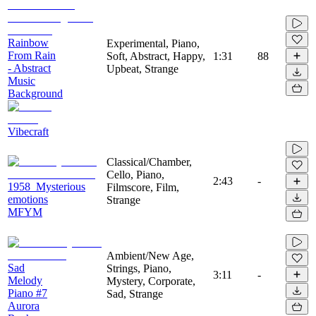
Rainbow
Experimental, Piano,
From Rain
Soft, Abstract, Happy,
1:31
88
- Abstract
Upbeat, Strange
Music
Background
Vibecraft
Classical/Chamber,
Cello, Piano,
2:43
-
1958_Mysterious
Filmscore, Film,
emotions
Strange
MFYM
Ambient/New Age,
Sad
Strings, Piano,
3:11
-
Melody
Mystery, Corporate,
Piano #7
Sad, Strange
Aurora