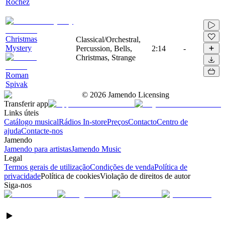
Rochez
Christmas
Classical/Orchestral,
Mystery
Percussion, Bells,
2:14
-
Christmas, Strange
Roman
Spivak
©
2026
Jamendo Licensing
Transferir app
Links úteis
Catálogo musical
Rádios In-store
Preços
Contacto
Centro de
ajuda
Contacte-nos
Jamendo
Jamendo para artistas
Jamendo Music
Legal
Termos gerais de utilização
Condições de venda
Política de
privacidade
Política de cookies
Violação de direitos de autor
Siga-nos