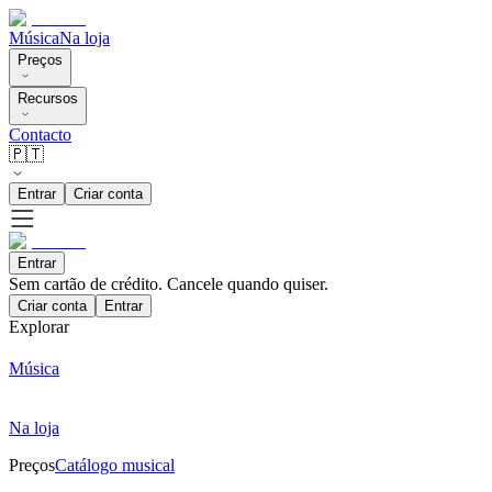
Música
Na loja
Preços
Recursos
Contacto
🇵🇹
Entrar
Criar conta
Entrar
Sem cartão de crédito. Cancele quando quiser.
Criar conta
Entrar
Explorar
Música
Na loja
Preços
Catálogo musical