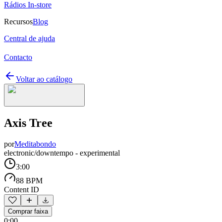
Rádios In-store
Recursos
Blog
Central de ajuda
Contacto
Voltar ao catálogo
Axis Tree
por
Meditabondo
electronic/downtempo - experimental
3:00
88 BPM
Content ID
Comprar faixa
0:00