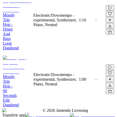
Moody
Electronic/Downtempo -
Trip
experimental, Synthesizer,
1:16
-
Hop -
Piano, Neutral
Drum
And
Bass
Loop
Databend
Electronic/Downtempo -
Moody
experimental, Synthesizer,
1:00
-
Trip
Piano, Neutral
Hop -
60
Seconds
Edit
Databend
©
2026
Jamendo Licensing
Transferir app