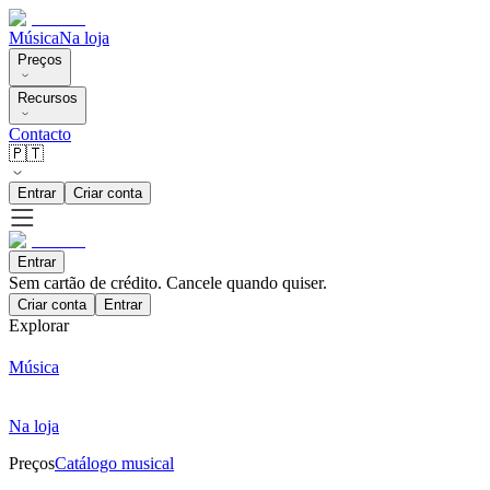
Música
Na loja
Preços
Recursos
Contacto
🇵🇹
Entrar
Criar conta
Entrar
Sem cartão de crédito. Cancele quando quiser.
Criar conta
Entrar
Explorar
Música
Na loja
Preços
Catálogo musical