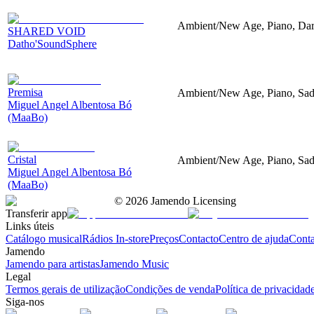
Ambient/New Age, Piano, Dar
SHARED VOID
Datho'SoundSphere
Premisa
Ambient/New Age, Piano, Sa
Miguel Angel Albentosa Bó
(MaaBo)
Cristal
Ambient/New Age, Piano, Sa
Miguel Angel Albentosa Bó
(MaaBo)
©
2026
Jamendo Licensing
Transferir app
Links úteis
Catálogo musical
Rádios In-store
Preços
Contacto
Centro de ajuda
Conta
Jamendo
Jamendo para artistas
Jamendo Music
Legal
Termos gerais de utilização
Condições de venda
Política de privacidad
Siga-nos