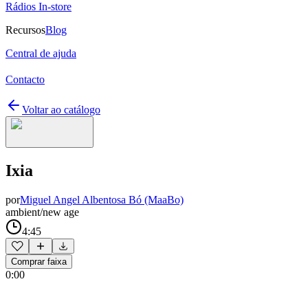
Rádios In-store
Recursos
Blog
Central de ajuda
Contacto
Voltar ao catálogo
Ixia
por
Miguel Angel Albentosa Bó (MaaBo)
ambient/new age
4:45
Comprar faixa
0:00