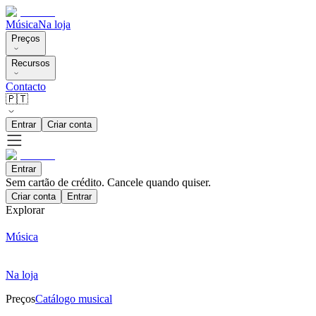
Música
Na loja
Preços
Recursos
Contacto
🇵🇹
Entrar
Criar conta
Entrar
Sem cartão de crédito. Cancele quando quiser.
Criar conta
Entrar
Explorar
Música
Na loja
Preços
Catálogo musical