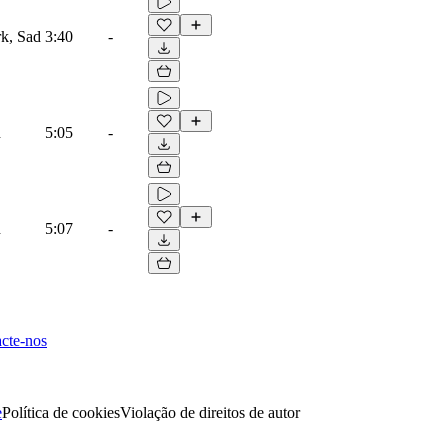
k, Sad
3:40
-
d
5:05
-
d
5:07
-
cte-nos
e
Política de cookies
Violação de direitos de autor