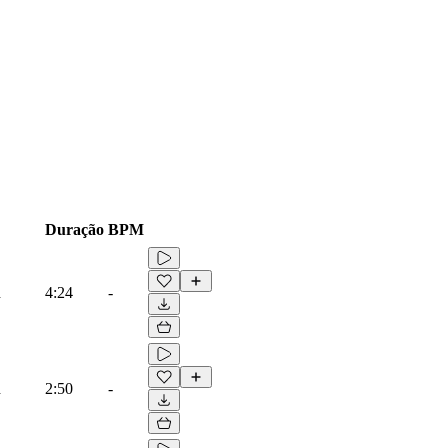
Duração
BPM
d
4:24
-
d
2:50
-