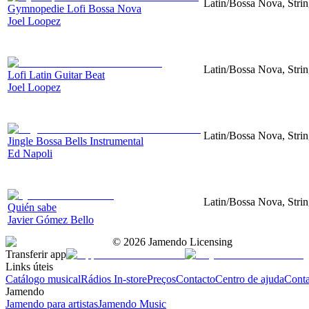
Latin/Bossa Nova, Strin
Gymnopedie Lofi Bossa Nova
Joel Loopez
Latin/Bossa Nova, Strin
Lofi Latin Guitar Beat
Joel Loopez
Latin/Bossa Nova, Strin
Jingle Bossa Bells Instrumental
Ed Napoli
Latin/Bossa Nova, Strin
Quién sabe
Javier Gómez Bello
©
2026
Jamendo Licensing
Transferir app
Links úteis
Catálogo musical
Rádios In-store
Preços
Contacto
Centro de ajuda
Conta
Jamendo
Jamendo para artistas
Jamendo Music