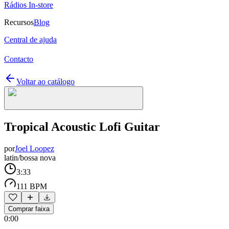
Rádios In-store
Recursos
Blog
Central de ajuda
Contacto
Voltar ao catálogo
Tropical Acoustic Lofi Guitar
por
Joel Loopez
latin/bossa nova
3:33
111 BPM
Comprar faixa
0:00