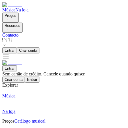
Música
Na loja
Preços
Recursos
Contacto
🇵🇹
Entrar
Criar conta
Entrar
Sem cartão de crédito. Cancele quando quiser.
Criar conta
Entrar
Explorar
Música
Na loja
Preços
Catálogo musical