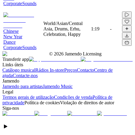
CorporateSounds
World/Asian/Central
Asia, Drums, Erhu,
1:19
-
Chinese
Celebration, Happy
New Year
Dance
CorporateSounds
©
2026
Jamendo Licensing
Transferir app
Links úteis
Catálogo musical
Rádios In-store
Preços
Contacto
Centro de
ajuda
Contacte-nos
Jamendo
Jamendo para artistas
Jamendo Music
Legal
Termos gerais de utilização
Condições de venda
Política de
privacidade
Política de cookies
Violação de direitos de autor
Siga-nos