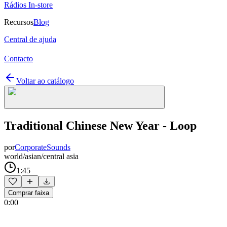
Rádios In-store
Recursos
Blog
Central de ajuda
Contacto
Voltar ao catálogo
Traditional Chinese New Year - Loop
por
CorporateSounds
world/asian/central asia
1:45
Comprar faixa
0:00