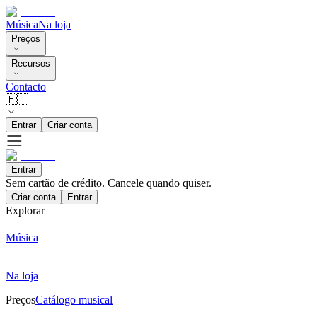
Música
Na loja
Preços
Recursos
Contacto
🇵🇹
Entrar
Criar conta
Entrar
Sem cartão de crédito. Cancele quando quiser.
Criar conta
Entrar
Explorar
Música
Na loja
Preços
Catálogo musical