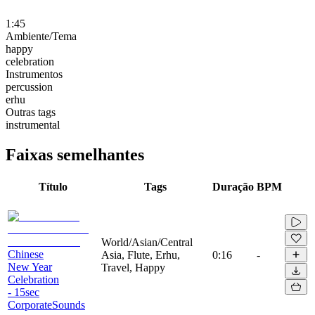
1:45
Ambiente/Tema
happy
celebration
Instrumentos
percussion
erhu
Outras tags
instrumental
Faixas semelhantes
Título
Tags
Duração
BPM
World/Asian/Central
Chinese
Asia, Flute, Erhu,
0:16
-
New Year
Travel, Happy
Celebration
- 15sec
CorporateSounds