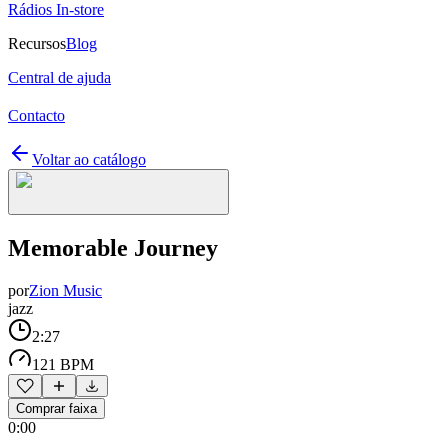
Rádios In-store
Recursos
Blog
Central de ajuda
Contacto
Voltar ao catálogo
Memorable Journey
por
Zion Music
jazz
2:27
121 BPM
Comprar faixa
0:00