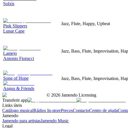
Solxis
Jazz, Flute, Happy, Upbeat
Pink Slippers
Lunar Cape
Jazz, Bass, Flute, Improvisation, Ha
Lamejo
Antonio Fiorucci
Song of Hope
Jazz, Bass, Flute, Improvisation, Ha
Angus & Friends
©
2026
Jamendo Licensing
Transferir app
Links úteis
Catálogo musical
Rádios In-store
Preços
Contacto
Centro de ajuda
Conta
Jamendo
Jamendo para artistas
Jamendo Music
Legal