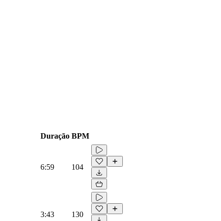
Duração
BPM
6:59
104
3:43
130