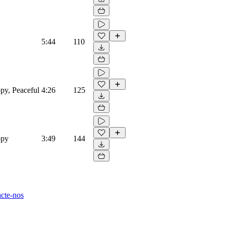
5:44
110
ppy, Peaceful
4:26
125
ppy
3:49
144
cte-nos