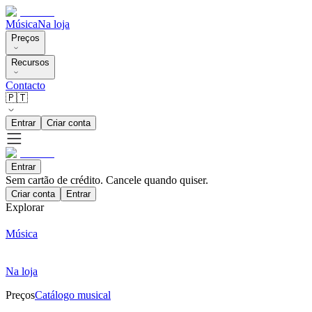
Música
Na loja
Preços
Recursos
Contacto
🇵🇹
Entrar
Criar conta
Entrar
Sem cartão de crédito. Cancele quando quiser.
Criar conta
Entrar
Explorar
Música
Na loja
Preços
Catálogo musical