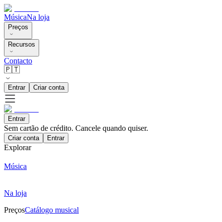
Música
Na loja
Preços
Recursos
Contacto
🇵🇹
Entrar
Criar conta
Entrar
Sem cartão de crédito. Cancele quando quiser.
Criar conta
Entrar
Explorar
Música
Na loja
Preços
Catálogo musical