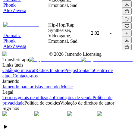
Phonk
Emotional, Sad
AlexZavesa
Hip-Hop/Rap,
Synthesizer,
2:02
-
Dramatic
Videogame,
Phonk
Emotional, Sad
AlexZavesa
©
2026
Jamendo Licensing
Transferir app
Links úteis
Catálogo musical
Rádios In-store
Preços
Contacto
Centro de
ajuda
Contacte-nos
Jamendo
Jamendo para artistas
Jamendo Music
Legal
Termos gerais de utilização
Condições de venda
Política de
privacidade
Política de cookies
Violação de direitos de autor
Siga-nos