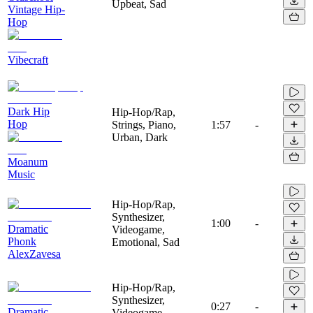
Upbeat, Sad
Vintage Hip-
Hop
Vibecraft
Dark Hip
Hip-Hop/Rap,
Hop
Strings, Piano,
1:57
-
Urban, Dark
Moanum
Music
Hip-Hop/Rap,
Synthesizer,
1:00
-
Dramatic
Videogame,
Phonk
Emotional, Sad
AlexZavesa
Hip-Hop/Rap,
Synthesizer,
0:27
-
Dramatic
Videogame,