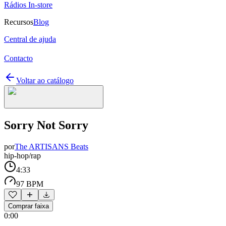
Rádios In-store
Recursos
Blog
Central de ajuda
Contacto
Voltar ao catálogo
Sorry Not Sorry
por
The ARTISANS Beats
hip-hop/rap
4:33
97 BPM
Comprar faixa
0:00