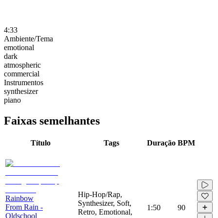
4:33
Ambiente/Tema
emotional
dark
atmospheric
commercial
Instrumentos
synthesizer
piano
Faixas semelhantes
Título
Tags
Duração
BPM
Hip-Hop/Rap,
Rainbow
Synthesizer, Soft,
From Rain -
1:50
90
Retro, Emotional,
Oldschool