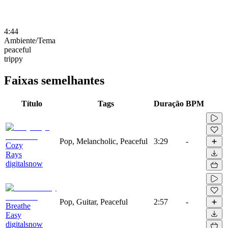
4:44
Ambiente/Tema
peaceful
trippy
Faixas semelhantes
Título
Tags
Duração
BPM
Pop, Melancholic, Peaceful
3:29
-
Cozy
Rays
digitalsnow
Pop, Guitar, Peaceful
2:57
-
Breathe
Easy
digitalsnow