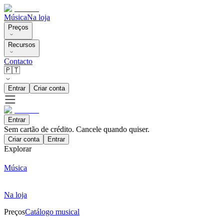
Música
Na loja
Preços
Recursos
Contacto
🇵🇹
Entrar
Criar conta
Entrar
Sem cartão de crédito. Cancele quando quiser.
Criar conta
Entrar
Explorar
Música
Na loja
Preços
Catálogo musical