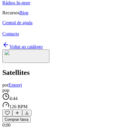
Rádios In-store
Recursos
Blog
Central de ajuda
Contacto
Voltar ao catálogo
Satellites
por
Emorej
pop
4:44
126 BPM
Comprar faixa
0:00