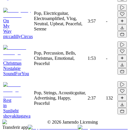
Pop, Electricguitar,
Electroamplified, Vlog,
On
3:57
-
Neutral, Upbeat, Peaceful,
My
Serene
Way
piccadillyCircus
Pop, Percussion, Bells,
Christmas, Emotional,
1:53
-
Christmas
Peaceful
Nostalgie
SoundForYou
Pop, Strings, Acousticguitar,
Advertising, Happy,
2:37
132
Rest
Peaceful
in
Sunlight
shoyakitagawa
©
2026
Jamendo Licensing
Transferir app