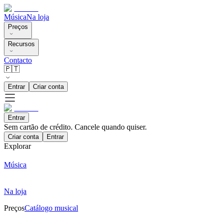
Música
Na loja
Preços
Recursos
Contacto
🇵🇹
Entrar
Criar conta
Entrar
Sem cartão de crédito. Cancele quando quiser.
Criar conta
Entrar
Explorar
Música
Na loja
Preços
Catálogo musical