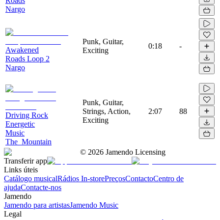
Roads
Nargo
Punk, Guitar,
0:18
-
Awakened
Exciting
Roads Loop 2
Nargo
Punk, Guitar,
Strings, Action,
2:07
88
Driving Rock
Exciting
Energetic
Music
The_Mountain
©
2026
Jamendo Licensing
Transferir app
Links úteis
Catálogo musical
Rádios In-store
Preços
Contacto
Centro de
ajuda
Contacte-nos
Jamendo
Jamendo para artistas
Jamendo Music
Legal