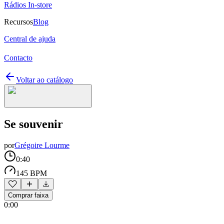
Rádios In-store
Recursos
Blog
Central de ajuda
Contacto
Voltar ao catálogo
Se souvenir
por
Grégoire Lourme
0:40
145 BPM
Comprar faixa
0:00