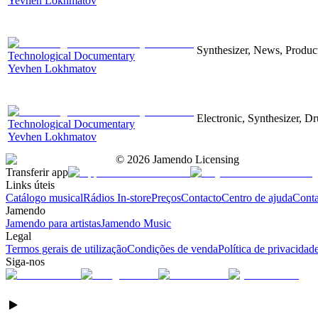
Yevhen Lokhmatov
Synthesizer, News, Producti
Technological Documentary
Yevhen Lokhmatov
Electronic, Synthesizer, D
Technological Documentary
Yevhen Lokhmatov
©
2026
Jamendo Licensing
Transferir app
Links úteis
Catálogo musical
Rádios In-store
Preços
Contacto
Centro de ajuda
Conta
Jamendo
Jamendo para artistas
Jamendo Music
Legal
Termos gerais de utilização
Condições de venda
Política de privacidad
Siga-nos