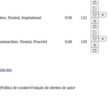
on, Neutral, Inspirational
0:56
122
rummachine, Neutral, Peaceful
0:40
120
cte-nos
e
Política de cookies
Violação de direitos de autor