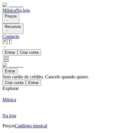
Música
Na loja
Preços
Recursos
Contacto
🇵🇹
Entrar
Criar conta
Entrar
Sem cartão de crédito. Cancele quando quiser.
Criar conta
Entrar
Explorar
Música
Na loja
Preços
Catálogo musical