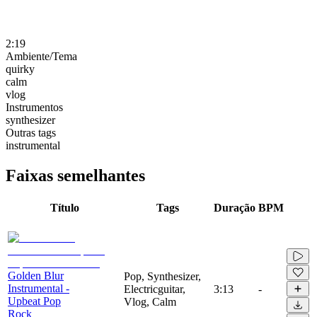
2:19
Ambiente/Tema
quirky
calm
vlog
Instrumentos
synthesizer
Outras tags
instrumental
Faixas semelhantes
Título
Tags
Duração
BPM
Golden Blur
Pop, Synthesizer,
Instrumental -
Electricguitar,
3:13
-
Upbeat Pop
Vlog, Calm
Rock