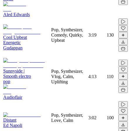
Aled Edwards
Pop, Synthesizer,
Comedy, Quirky,
3:19
130
Cool Upbeat
Upbeat
Energetic
Gudappan
Sunnyside |
Pop, Synthesizer,
Smooth electro
Vlog, Calm,
4:13
110
pop
Uplifting
Audioflair
Pop, Synthesizer,
3:02
100
Distant
Love, Calm
Ed Napoli