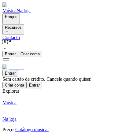
Música
Na loja
Preços
Recursos
Contacto
🇵🇹
Entrar
Criar conta
Entrar
Sem cartão de crédito. Cancele quando quiser.
Criar conta
Entrar
Explorar
Música
Na loja
Preços
Catálogo musical