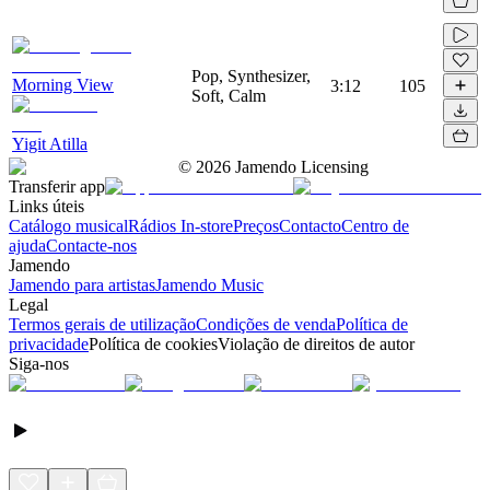
Pop, Synthesizer,
Morning View
3:12
105
Soft, Calm
Yigit Atilla
©
2026
Jamendo Licensing
Transferir app
Links úteis
Catálogo musical
Rádios In-store
Preços
Contacto
Centro de
ajuda
Contacte-nos
Jamendo
Jamendo para artistas
Jamendo Music
Legal
Termos gerais de utilização
Condições de venda
Política de
privacidade
Política de cookies
Violação de direitos de autor
Siga-nos