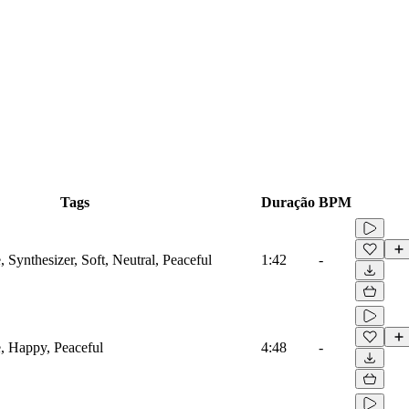
Tags
Duração
BPM
Synthesizer, Soft, Neutral, Peaceful
1:42
-
 Happy, Peaceful
4:48
-