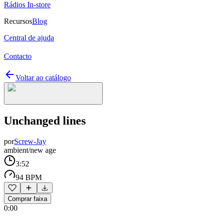
Rádios In-store
Recursos
Blog
Central de ajuda
Contacto
Voltar ao catálogo
Unchanged lines
por
Screw-Jay
ambient/new age
3:52
94 BPM
Comprar faixa
0:00