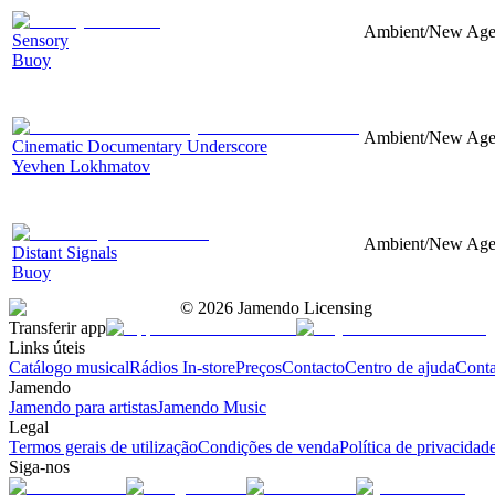
Ambient/New Age, 
Sensory
Buoy
Ambient/New Age, 
Cinematic Documentary Underscore
Yevhen Lokhmatov
Ambient/New Age, 
Distant Signals
Buoy
©
2026
Jamendo Licensing
Transferir app
Links úteis
Catálogo musical
Rádios In-store
Preços
Contacto
Centro de ajuda
Conta
Jamendo
Jamendo para artistas
Jamendo Music
Legal
Termos gerais de utilização
Condições de venda
Política de privacidad
Siga-nos