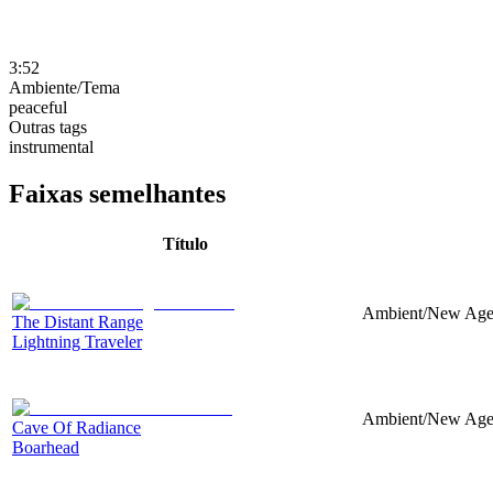
3:52
Ambiente/Tema
peaceful
Outras tags
instrumental
Faixas semelhantes
Título
Ambient/New Age, 
The Distant Range
Lightning Traveler
Ambient/New Age,
Cave Of Radiance
Boarhead