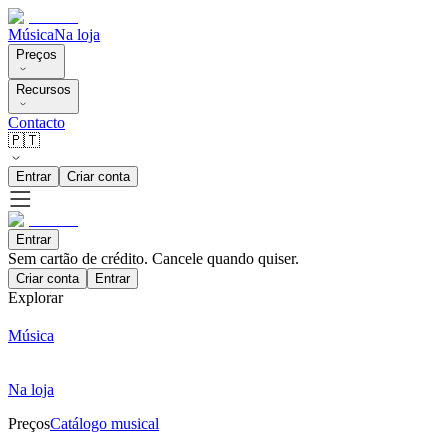
Música
Na loja
Preços
Recursos
Contacto
🇵🇹
Entrar
Criar conta
Entrar
Sem cartão de crédito. Cancele quando quiser.
Criar conta
Entrar
Explorar
Música
Na loja
Preços
Catálogo musical